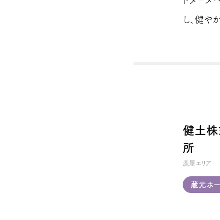
し、健や
健土株
所
鹿屋エリア
蔵元ホー