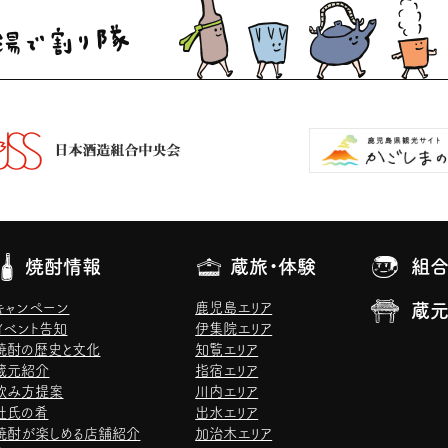
焼酎情報
蔵旅・体験
組合
キャンペーン
鹿児島エリア
蔵
イベント告知
伊集院エリア
焼酎の歴史と文化
知覧エリア
蔵元紹介
指宿エリア
飲み方提案
川内エリア
杜氏の肴
出水エリア
焼酎が楽しめる店舗紹介
加治木エリア