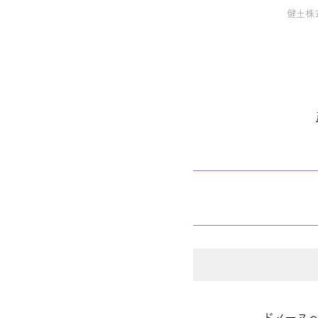
健土株
ドメーヌ