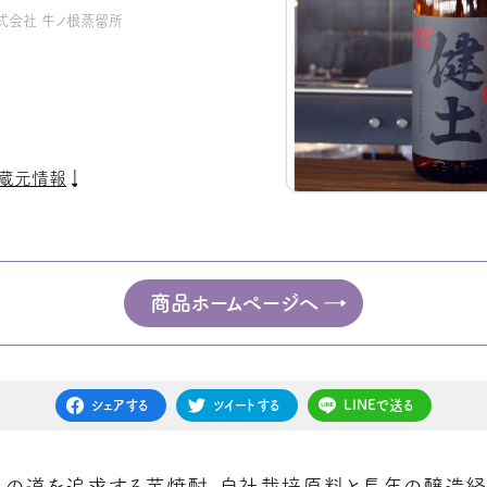
式会社 牛ノ根蒸留所
蔵元情報
商品ホームページへ
シェアする
ツイートする
LINEで送る
への道を追求する芋焼酎。自社栽培原料と長年の醸造