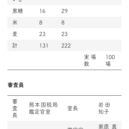
黒糖
16
29
米
8
8
麦
23
23
計
131
222
実場
100
数
場
審査員
審
熊本国税局
岩田
査
室長
鑑定官室
知子
長
家原 真