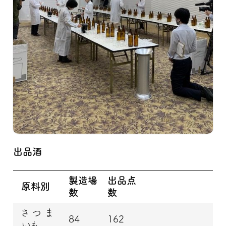
出品酒
製造場
出品点
原料別
数
数
さつま
84
162
いも