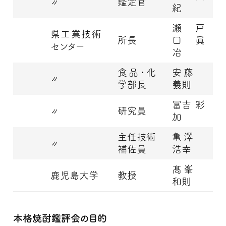
〃
鑑定官
紀
瀬戸
県工業技術
所長
口 眞
センター
冶
食品・化
安藤
〃
学部長
義則
冨吉 彩
〃
研究員
加
主任技術
亀澤
〃
補佐員
浩幸
髙峯
鹿児島大学
教授
和則
本格焼酎鑑評会の目的