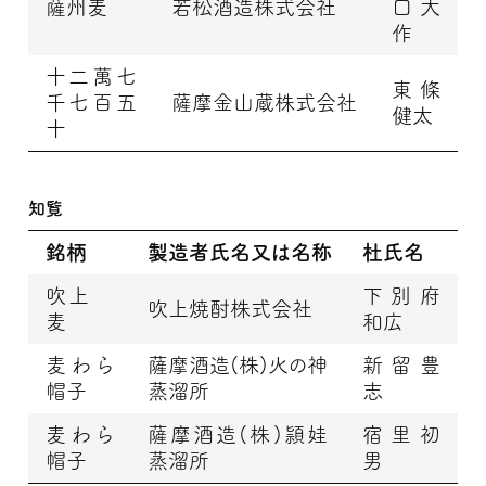
薩州麦
若松酒造株式会社
口 大
作
十二萬七
東條
千七百五
薩摩金山蔵株式会社
健太
十
知覧
銘柄
製造者氏名又は名称
杜氏名
吹上
下別府
吹上焼酎株式会社
麦
和広
麦わら
薩摩酒造(株)火の神
新留豊
帽子
蒸溜所
志
麦わら
薩摩酒造(株)頴娃
宿里初
帽子
蒸溜所
男