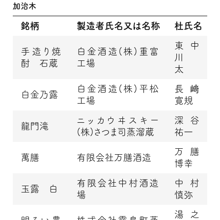
加治木
銘柄
製造者氏名又は名称
杜氏名
東中
手造り焼
白金酒造(株)重富
川
酎 石蔵
工場
太
白金酒造(株)平松
長﨑
白金乃露
工場
寛規
ニッカウヰスキー
深谷
龍門滝
(株)さつま司蒸溜蔵
祐一
万膳
萬膳
有限会社万膳酒造
博幸
有限会社中村酒造
中村
玉露 白
場
慎弥
湯之