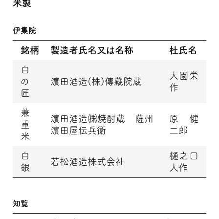
米製
伊集院
銘柄
製造者氏名又は名称
杜氏名
白
大園栄
の
濵田酒造(株)傳藏院蔵
作
匠
兼
濵田酒造㈱焼酎蔵 薩州
原 健
重
濵田屋伝兵衛
二郎
米
白
樋之口
若松酒造株式会社
銀
大作
知覧