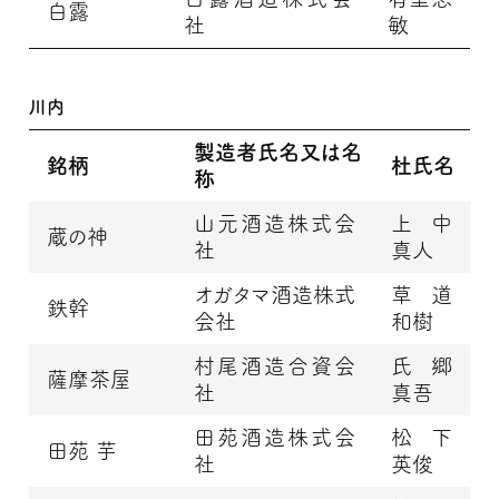
白露
社
敏
川内
製造者氏名又は名
銘柄
杜氏名
称
山元酒造株式会
上中
蔵の神
社
真人
オガタマ酒造株式
草道
鉄幹
会社
和樹
村尾酒造合資会
氏郷
薩摩茶屋
社
真吾
田苑酒造株式会
松下
田苑 芋
社
英俊