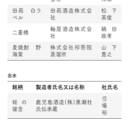
田苑 白ラ
田苑酒造株式会
松下
ベル
社
英俊
軸屋酒造株式会
鍋田
二重橋
社
政孝
麦焼酎 野
株式会社祁答院
山下
海棠
蒸溜所
貴之
出水
銘柄
製造者氏名又は名称
杜氏名
弓
蛙の
鹿児島酒造(株)黒瀬杜
場
寝言
氏伝承蔵
裕