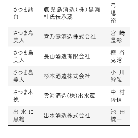
弓
さつま諸
鹿児島酒造(株)黒瀬
場
白
杜氏伝承蔵
裕
さつま島
宮﨑
宮乃露酒造株式会社
美人
是彰
さつま島
樫谷
長山酒造有限会社
美人
克昭
さつま島
小川
杉本酒造株式会社
美人
智弘
さつま木
中村
雲海酒造(株)出水蔵
挽
啓信
出水に
池田
出水酒造株式会社
黒鶴
統一