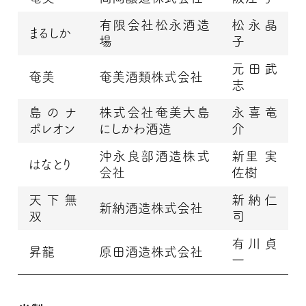
有限会社松永酒造
松永晶
まるしか
場
子
元田武
奄美
奄美酒類株式会社
志
島のナ
株式会社奄美大島
永喜竜
ポレオン
にしかわ酒造
介
沖永良部酒造株式
新里 実
はなとり
会社
佐樹
天下無
新納仁
新納酒造株式会社
双
司
有川貞
昇龍
原田酒造株式会社
一