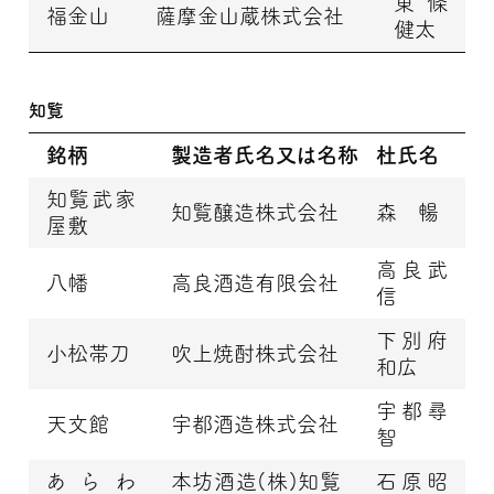
東條
福金山
薩摩金山蔵株式会社
健太
知覧
銘柄
製造者氏名又は名称
杜氏名
知覧武家
知覧醸造株式会社
森 暢
屋敷
高良武
八幡
高良酒造有限会社
信
下別府
小松帯刀
吹上焼酎株式会社
和広
宇都尋
天文館
宇都酒造株式会社
智
あらわ
本坊酒造(株)知覧
石原昭