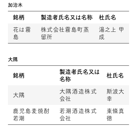
加治木
銘柄
製造者氏名又は名称
杜氏名
花は霧
株式会社霧島町蒸
湯之上 甲
島
留所
成
大隅
製造者氏名又は
銘柄
杜氏名
名称
大隅酒造株式
斯波大
大隅
会社
幸
鹿児島麦焼酎
若潮酒造株式
東條真
若潮
会社
徳