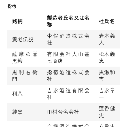
指宿
製造者氏名又は名
銘柄
杜氏名
称
中俣酒造株式会
岩本義
養老伝説
社
人
薩摩の誉
有限会社大山甚
松木義
黒麹
七商店
忠
黒利右衛
指宿酒造株式会
黒瀬和
門
社
吉
吉永酒造有限会
吉永章
利八
社
一
蓮香健
純黒
田村合名会社
史
白露酒造株式会
有里忠