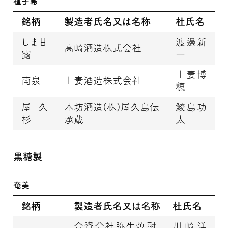
種子島
銘柄
製造者氏名又は名称
杜氏名
しま甘
渡邉新
高崎酒造株式会社
露
一
上妻博
南泉
上妻酒造株式会社
穂
屋久
本坊酒造(株)屋久島伝
鮫島功
杉
承蔵
太
黒糖製
奄美
銘柄
製造者氏名又は名称
杜氏名
合資会社弥生焼酎
川崎洋