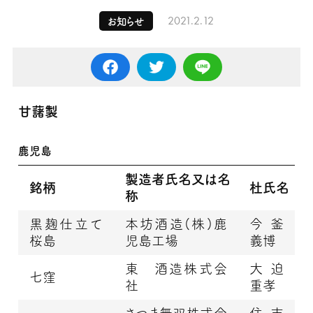
2021.2.12
お知らせ
甘藷製
鹿児島
製造者氏名又は名
銘柄
杜氏名
称
黒麹仕立て
本坊酒造(株)鹿
今釜
桜島
児島工場
義博
東 酒造株式会
大迫
七窪
社
重孝