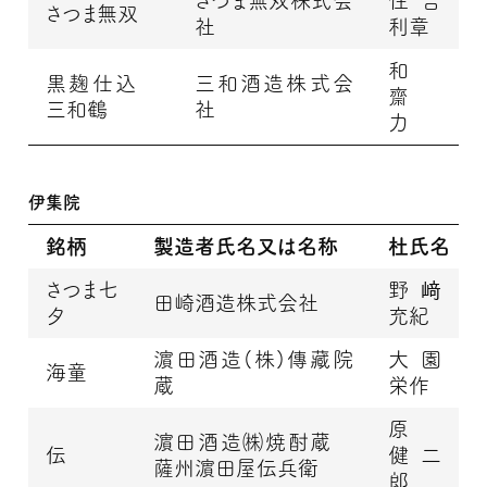
さつま無双株式会
住吉
さつま無双
社
利章
和
黒麹仕込
三和酒造株式会
齋
三和鶴
社
力
伊集院
銘柄
製造者氏名又は名称
杜氏名
さつま七
野﨑
田崎酒造株式会社
夕
充紀
濵田酒造(株)傳藏院
大園
海童
蔵
栄作
原
濵田酒造㈱焼酎蔵
伝
健二
薩州濵田屋伝兵衛
郎