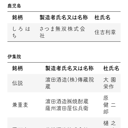
鹿児島
銘柄
製造者氏名又は名称
杜氏名
しろは
さつま無双株式会
住吉利章
ち
社
伊集院
銘柄
製造者氏名又は名称
杜氏名
濵田酒造(株)傳藏院
大園
伝説
蔵
栄作
原
濵田酒造㈱焼酎蔵
兼重麦
健二
薩州濵田屋伝兵衛
郎
樋之