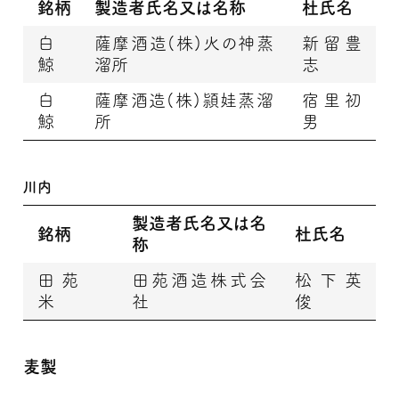
銘柄
製造者氏名又は名称
杜氏名
白
薩摩酒造(株)火の神蒸
新留豊
鯨
溜所
志
白
薩摩酒造(株)頴娃蒸溜
宿里初
鯨
所
男
川内
製造者氏名又は名
銘柄
杜氏名
称
田苑
田苑酒造株式会
松下英
米
社
俊
麦製