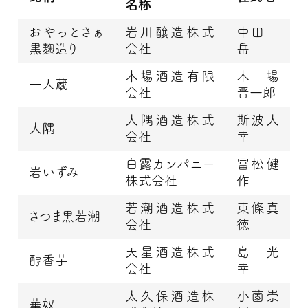
名称
おやっとさぁ
岩川醸造株式
中田
黒麹造り
会社
岳
木場酒造有限
木場
一人蔵
会社
晋一郎
大隅酒造株式
斯波大
大隅
会社
幸
白露カンパニー
冨松健
岩いずみ
株式会社
作
若潮酒造株式
東條真
さつま黒若潮
会社
徳
天星酒造株式
島 光
醇香芋
会社
幸
太久保酒造株
小薗崇
華奴