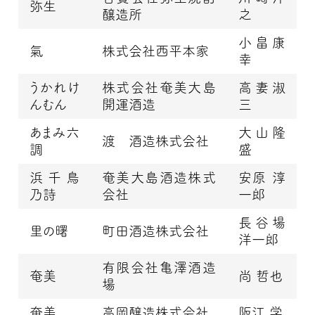
弥生
醸造所
之
小畠康
氣
株式会社西平本家
幸
うかれけ
株式会社奄美大島
高妻淑
んむん
開運酒造
三
あまみ六
大山隆
渡 酒造株式会社
調
盛
浜千鳥
奄美大島酒造株式
安原 淳
乃詩
会社
一郎
長谷場
里の曙
町田酒造株式会社
洋一郎
有限会社亀澤酒造
奄美
尚 哲也
場
奄美
高岡醸造株式会社
阪江 学