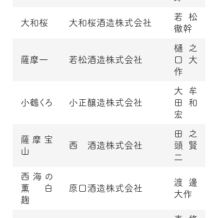
若松
大和桜
大和桜酒造株式会社
徹幹
樋之
薩摩一
若松酒造株式会社
口 大
作
大牟
小鶴くろ
小正醸造株式会社
田 和
宏
田之
薩摩宝
西 酒造株式会社
頭 賢
山
二
西海の
渡邊
薫 白
原口酒造株式会社
大作
麹