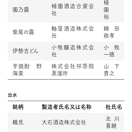
植
植園酒造合資会
園乃露
園
社
裕
軸屋酒造株式会
鍋田
紫尾の露
社
政孝
小牧醸造株式会
小牧
伊勢吉どん
社
一徳
芋焼酎 野
株式会社祁答院
山下
海棠
蒸溜所
貴之
出水
銘柄
製造者氏名又は名称
杜氏名
北川
鶴見
大石酒造株式会社
喜継