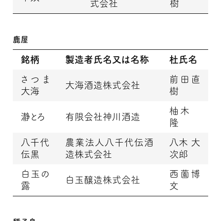
式会社
樹
鹿屋
銘柄
製造者氏名又は名称
杜氏名
さつま
前田直
大海酒造株式会社
大海
樹
柚木
瀞とろ
有限会社神川酒造
隆
八千代
農業法人八千代伝酒
八木 大
伝黒
造株式会社
次郎
白玉の
西薗博
白玉醸造株式会社
露
文