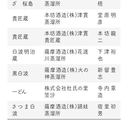
ざ 桜島
蒸溜所
梧
本坊酒造(株)津貫
堂原明
貴匠蔵
蒸溜所
彦
本坊酒造(株)津貫
本坊龍
貴匠蔵
貴匠蔵
二
白波明治
薩摩酒造(株)花渡
下津裕
蔵
川蒸溜所
也
薩摩酒造(株)火の
新留豊
黒白波
神蒸溜所
志
株式会社杜氏の里
寺内章
一どん
笠沙
造
さつま白
薩摩酒造(株)頴娃
宿里初
波
蒸溜所
男