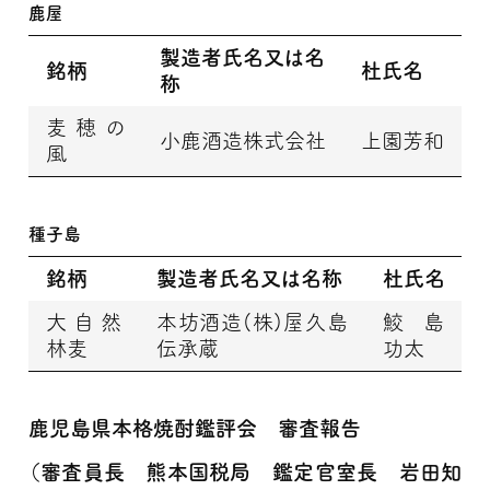
鹿屋
製造者氏名又は名
銘柄
杜氏名
称
麦穂の
小鹿酒造株式会社
上園芳和
風
種子島
銘柄
製造者氏名又は名称
杜氏名
大自然
本坊酒造(株)屋久島
鮫島
林麦
伝承蔵
功太
鹿児島県本格焼酎鑑評会 審査報告
（審査員長 熊本国税局 鑑定官室長 岩田知