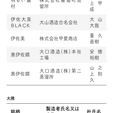
明るい農
株式会社霧島町蒸
上 甲
村
留所
成
伊佐大泉
大山
大山酒造合名会社
ＢＬＡＣＫ
大我
重久
伊佐美
株式会社甲斐商店
直樹
大口酒造(株)本社
安徳
黒伊佐錦
工場
裕樹
山之
大口酒造(株)第二
黒伊佐錦
上 則
蒸溜所
久
大隅
製造者氏名又は
銘柄
杜氏名