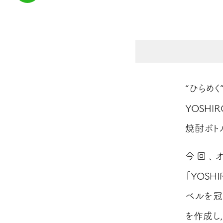
“ひらめく
YOSHI
焼酎ボト
今回、
「YOSH
ベルを冠し
を作成し