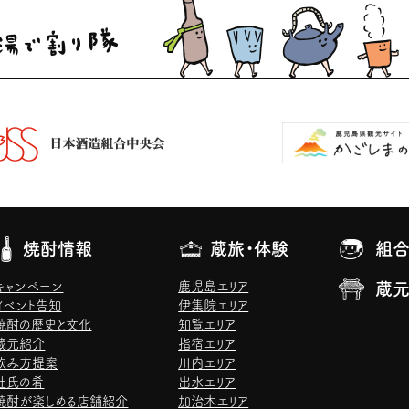
焼酎情報
蔵旅・体験
組合
キャンペーン
鹿児島エリア
蔵
イベント告知
伊集院エリア
焼酎の歴史と文化
知覧エリア
蔵元紹介
指宿エリア
飲み方提案
川内エリア
杜氏の肴
出水エリア
焼酎が楽しめる店舗紹介
加治木エリア