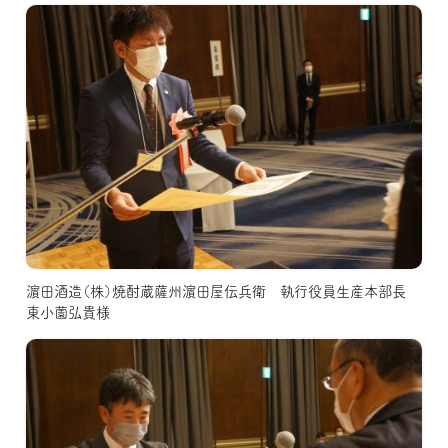
濵田酒造（株）焼酎蔵薩州濵田屋伝兵衛 執行役員生産本部長
東小薗弘貴様