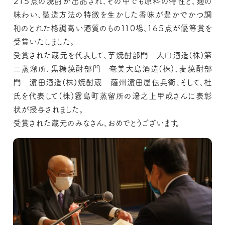
２１５点の焼酎が出品され、その中でも原料の特性と、麹の
味わい、製造方法の特徴を生かした香味が豊かでかつ調
和のとれた格調高い酒質のもの１１０場、１６５点が優等賞を
受賞いたしました。
受賞された蔵元を代表して、芋焼酎部門 大口酒造(株)第
二蒸溜所、黒糖焼酎部門 奄美大島酒造(株)、麦焼酎部
門 濵田酒造(株)焼酎蔵 薩州濵田屋伝兵衛、そして、杜
氏を代表して(株)霧島町蒸留所の湯之上甲成さんに表彰
状が授与されました。
受賞された蔵元のみなさん、おめでとうございます。