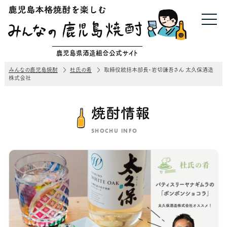
鹿児島県酒造組合公式サイト
みんなの鹿児島焼酎
杜氏の肴
取締役統括本部長・岩切謙吾さん 太久保酒造
株式会社
焼酎情報
SHOCHU INFO