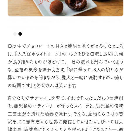
『侍士の門』と『太久保梅酒』の2銘柄の詰め合わせは、太久保酒造の特
約販売店のみの限定販売
口の中でチョコレートの甘さと焼酎の香りがとろけたところ
に、『太久保ホワイトオーク』のロックをひと口流し込めば、何
か張り詰めたものがほどけて、一日の疲れも飛んでいくよう
な、至福の気分を味わえます。「家に帰って、3人の娘たちが
騒いでいるのを聞きながら、愛犬と一緒に晩酌するのが癒し
の時間です」と岩切さんは笑います。
自分たちでサツマイモを育て、それで作ったこだわりの焼酎
を、鹿児島のパティスリーが作ったスイーツと、鹿児島の伝統
工芸士が手掛けた酒器で味わう。そんな、産地ならではの贅
沢を、ここ志布志から世界に発信していきたい。ひいては大
隅半島、鹿児島にたくさんの人を呼べるようになること―。岩