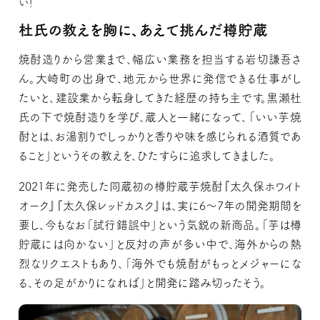
い！
杜氏の教えを胸に、あえて挑んだ樽貯蔵
焼酎造りから営業まで、幅広い業務を担当する岩切謙吾さ
ん。大崎町の出身で、地元から世界に発信できる仕事がし
たいと、建設業から転身してきた経歴の持ち主です。黒瀬杜
氏の下で焼酎造りを学び、蔵人と一緒になって、「いい芋焼
酎とは、お湯割りでしっかりと香りや味を感じられる酒質であ
ること」というその教えを、ひたすらに追求してきました。
2021年に発売した同蔵初の樽貯蔵芋焼酎『太久保ホワイト
オーク』『太久保レッドカスク』は、実に6〜7年の開発期間を
要し、今もなお「試行錯誤中」という気鋭の新商品。「芋は樽
貯蔵には向かない」と反対の声が多い中で、海外からの熱
烈なリクエストもあり、「海外でも焼酎がもっとメジャーにな
る、その足がかりになれば」と開発に踏み切ったそう。