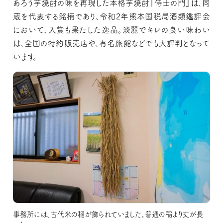
あろう芋焼酎の味を再現した本格芋焼酎『
侍士
の門』は、同
蔵を代表する銘柄であり、令和2年熊本国税局酒類鑑評会
において、入賞も果たした逸品。淡麗でキレの良い味わい
は、全国の特約販売店や、有名旅館などでも大評判となって
います。
事務所には、古代米の稲が飾られていました。普通の稲より丈が長