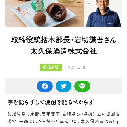
取締役統括本部長・岩切謙吾さん
太久保酒造株式会社
2023.5.31
杜氏の肴
芋を語らずして焼酎を語るべからず
鹿児島県北東部、志布志市。宮崎県との県境に近い田園地
帯で、一面に広がる畑のど真ん中に、太久保酒造はありま