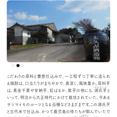
こだわりの原料と甕壺仕込みで、一工程ずつ丁寧に造られ
る焼酎は、口当たりがまろやかで、奥深く、風味豊か。原料芋
げんちいも
は、黄金千貫や安納芋、紅はるか、紫芋の他にも、
源氏芋
と
いって、明治から大正時代にかけて栽培されていた、今ある
サツマイモのルーツとなる品種などさまざまです。この源氏芋
と古代米で仕込み、かつて鹿児島の侍たちが飲んでいたで
さむらい