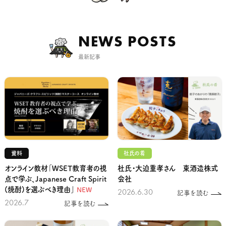
NEWS POSTS
最新記事
資料
杜氏の肴
オンライン教材「WSET教育者の視
杜氏・大迫重孝さん 東酒造株式
点で学ぶ、Japanese Craft Spirit
会社
(焼酎)を選ぶべき理由」
NEW
2026.6.30
記事を読む
2026.7
記事を読む