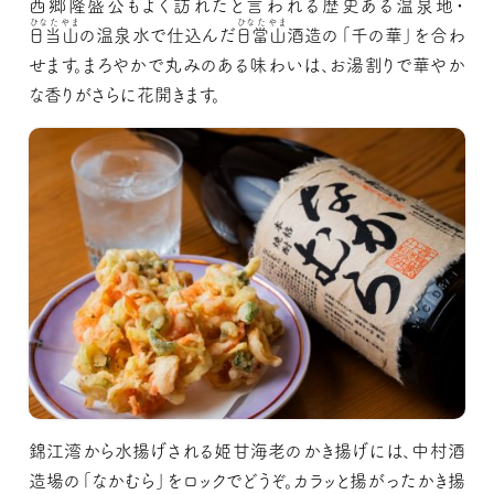
西郷隆盛公もよく訪れたと言われる歴史ある温泉地・
ひなたやま
ひなたやま
日当山
の温泉水で仕込んだ
日當山
酒造の「千の華」を合わ
せます。まろやかで丸みのある味わいは、お湯割りで華やか
な香りがさらに花開きます。
錦江湾から水揚げされる姫甘海老のかき揚げには、中村酒
造場の「なかむら」をロックでどうぞ。カラッと揚がったかき揚