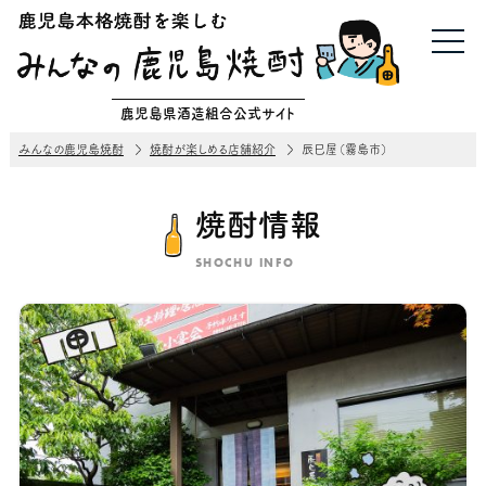
鹿児島県酒造組合公式サイト
みんなの鹿児島焼酎
焼酎が楽しめる店舗紹介
辰巳屋（霧島市）
焼酎情報
SHOCHU INFO