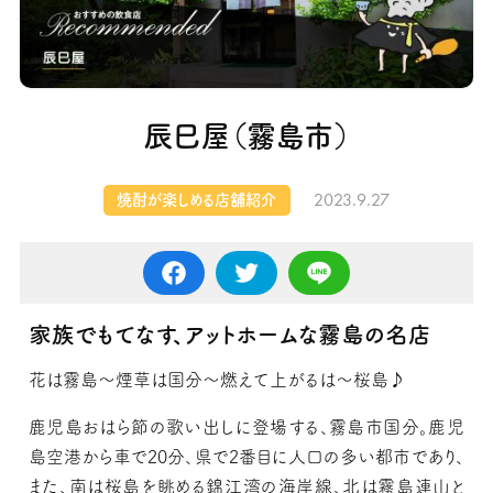
辰巳屋（霧島市）
2023.9.27
焼酎が楽しめる店舗紹介
家族でもてなす、アットホームな霧島の名店
花は霧島～煙草は国分～燃えて上がるは～桜島♪
鹿児島おはら節の歌い出しに登場する、霧島市国分。鹿児
島空港から車で20分、県で2番目に人口の多い都市であり、
また、南は桜島を眺める錦江湾の海岸線、北は霧島連山と