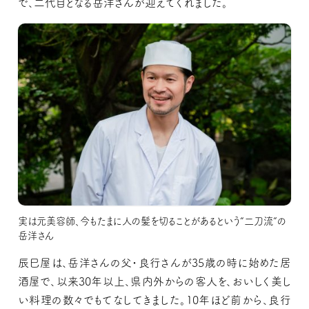
で、二代目となる
岳洋
さんが迎えてくれました。
実は元美容師、今もたまに人の髪を切ることがあるという“二刀流”の
岳洋さん
辰巳屋は、岳洋さんの父・良行さんが35歳の時に始めた居
酒屋で、以来30年以上、県内外からの客人を、おいしく美し
い料理の数々でもてなしてきました。10年ほど前から、良行