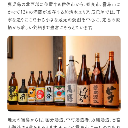
鹿児島の北西部に位置する伊佐市から、姶良市、霧島市に
かけて13もの酒蔵が点在する加治木エリア。辰巳屋では、丁
寧な造りにこだわる小さな蔵元の焼酎を中心に、定番の銘
柄から珍しい銘柄まで豊富にそろえています。
地元の霧島からは、国分酒造、中村酒造場、万膳酒造、日當
山醸造の4蔵をそろえます。せっかく霧島市に来たのであれ