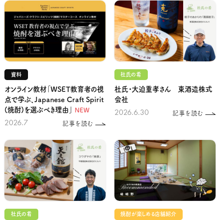
資料
杜氏の肴
オンライン教材「WSET教育者の視
杜氏・大迫重孝さん 東酒造株式
点で学ぶ、Japanese Craft Spirit
会社
(焼酎)を選ぶべき理由」
NEW
2026.6.30
記事を読む
2026.7
記事を読む
杜氏の肴
焼酎が楽しめる店舗紹介