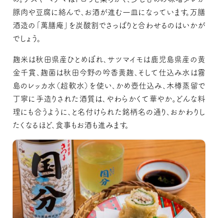
豚肉や豆腐に絡んで、お酒が進む一皿になっています。万膳
酒造の「萬膳庵」を炭酸割でさっぱりと合わせるのはいかが
でしょう。
麹米は秋田県産ひとめぼれ、サツマイモは鹿児島県産の黄
金千貫、麹菌は秋田今野の吟香黄麹、そして仕込み水は霧
島のレッカ水（超軟水）を使い、かめ壺仕込み、木樽蒸留で
丁寧に手造りされた酒質は、やわらかくて華やか。どんな料
理にも合うように、と名付けられた銘柄名の通り、おかわりし
たくなるほど、食事もお酒も進みます。