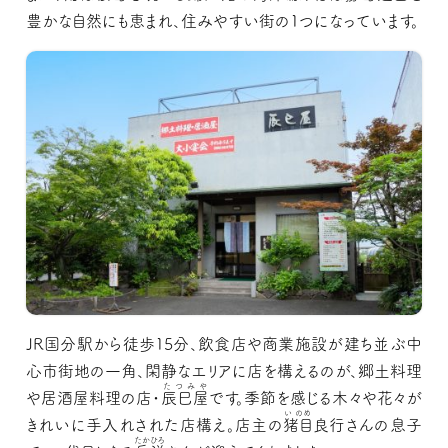
豊かな自然にも恵まれ、住みやすい街の1つになっています。
JR国分駅から徒歩15分、飲食店や商業施設が建ち並ぶ中
心市街地の一角、閑静なエリアに店を構えるのが、郷土料理
たつみや
や居酒屋料理の店・
辰巳屋
です。季節を感じる木々や花々が
いのめ
きれいに手入れされた店構え。店主の
猪目
良行さんの息子
たかひろ