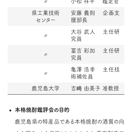
〃
小松 祥平 鑑定官
県工業技術
安藤 義則 企画支
センター
援部長
大谷 武人 主任研
〃
究員
冨吉 彩加 主任研
〃
究員
亀澤 浩幸 主任技
〃
術補佐員
鹿児島大学
吉﨑 由美子 准教授
本格焼酎鑑評会の目的
鹿児島県の特産品である本格焼酎の酒質の向