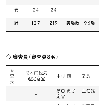
麦
２４
２４
計
１２７
２１９
実場数 ９６場
◇ 審査員（審査員８名）
審
熊本国税局
査
本村 創 室長
鑑定官室
長
篠田 典子 主任鑑
〃
定官