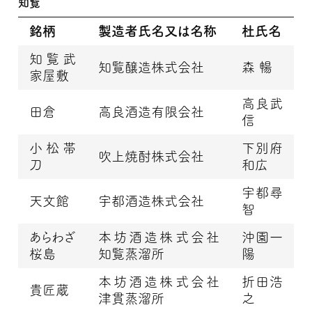
知覧
銘柄
製造者氏名又は名称
杜氏名
知覧武
知覧醸造株式会社
森 暢
家屋敷
高良武
田倉
高良酒造有限会社
信
小松帯
下別府
吹上焼酎株式会社
刀
和広
宇都尋
天文館
宇都酒造株式会社
智
あらわざ
本坊酒造株式会社
沖園一
桜島
知覧蒸溜所
陽
本坊酒造株式会社
折田浩
貴匠蔵
津貫蒸溜所
之