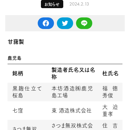
2024.2.13
お知らせ
甘藷製
鹿児島
製造者氏名又は名
銘柄
杜氏名
称
黒麹仕立て
本坊酒造㈱鹿児
福徳
桜島
島工場
秀俊
大迫
七窪
東 酒造株式会社
重孝
さつま無双株式会
住吉
さつま無双