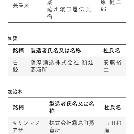
蔵
原 健二
兼重米
薩州濵田屋伝兵
郎
衛
知覧
銘柄
製造者氏名又は名称
杜氏名
白
薩摩酒造株式会社 頴娃
安藤裕
鯨
蒸溜所
二
加治木
製造者氏名又は名
銘柄
杜氏名
称
キリシマメ
株式会社霧島町蒸
山田和
アサ
留所
磨