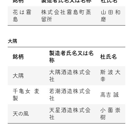
銘柄
製造者氏名又は名称
杜氏名
花は霧
株式会社霧島町蒸
山田和
島
留所
磨
大隅
製造者氏名又は名
銘柄
杜氏名
称
大隅酒造株式会
斯波大
大隅
社
幸
千亀女 麦
若潮酒造株式会
高吉 誠
製
社
天星酒造株式会
小薗崇
天の風
社
樹