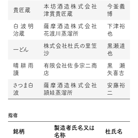
本坊酒造株式会社
今釜義
貴匠蔵
津貫貴匠蔵
博
白波明
薩摩酒造株式会社
下津裕
治蔵
花渡川蒸溜所
也
株式会社杜氏の里笠
黒瀬道
一どん
沙
也
晴耕雨
有限会社佐多宗二商
黒瀬
讀
店
矢喜吉
さつま白
薩摩酒造株式会社
安藤裕
波
頴娃蒸溜所
二
指宿
製造者氏名又は
銘柄
杜氏名
名称