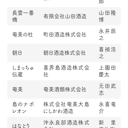
郎
長雲一番
山田隆
有限会社山田酒造
橋
博
永井辰
奄美の杜
町田酒造株式会社
之
喜禎浩
朝日
朝日酒造株式会社
之
しまっちゅ
喜界島酒造株式会
上園田
伝蔵
社
慶太
元田武
奄美
奄美酒類株式会社
志
島のナポ
株式会社奄美大島
永喜竜
レオン
にしかわ酒造
介
沖永良部酒造株式
新里
はなとり