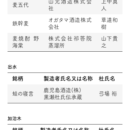
山元酒造株式会
上中真
麦五代
社
人
オガタマ酒造株式
草道和
鉄幹麦
会社
樹
麦焼酎 野
株式会社祁答院
山下貴
海棠
蒸溜所
之
出水
銘柄
製造者氏名又は名称
杜氏名
鹿児島酒造(株)
蛙の寝言
弓場 裕
黒瀬杜氏伝承蔵
加治木