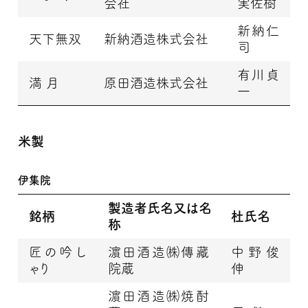
会社
実佐樹
新納仁
天下無双
新納酒造株式会社
司
有川貞
満 月
原田酒造株式会社
一
米製
伊集院
製造者氏名又は名
銘柄
杜氏名
称
匠の吟し
濵田酒造㈱傳藏
中野俊
ゃり
院蔵
伸
濵田酒造㈱焼酎