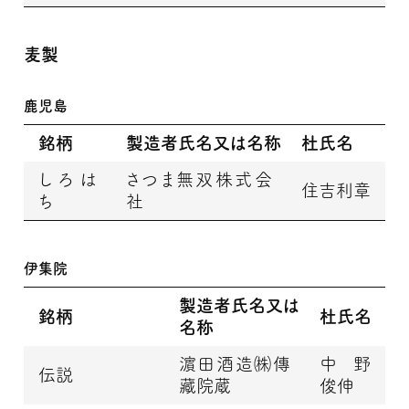
麦製
鹿児島
銘柄
製造者氏名又は名称
杜氏名
しろは
さつま無双株式会
住吉利章
ち
社
伊集院
製造者氏名又は
銘柄
杜氏名
名称
濵田酒造㈱傳
中野
伝説
藏院蔵
俊伸