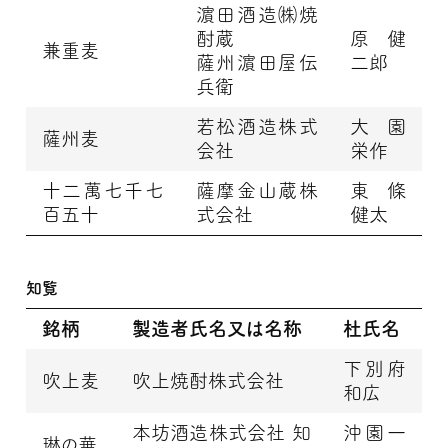
濵田酒造㈱焼
酎蔵
原 健
兼重麦
薩州濵田屋伝
二郎
兵衛
若松酒造株式
大園
薩州麦
会社
栄作
十二萬七千七
薩摩金山蔵株
東條
百五十
式会社
健太
知覧
銘柄
製造者氏名又は名称
杜氏名
下別府
吹上麦
吹上焼酎株式会社
和広
本坊酒造株式会社 知
沖園一
琳の華