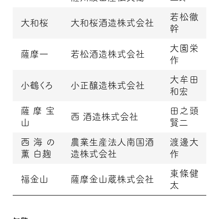
若松徹
大和桜
大和桜酒造株式会社
幹
大園栄
薩摩一
若松酒造株式会社
作
大牟田
小鶴くろ
小正醸造株式会社
和宏
薩摩宝
田之頭
西 酒造株式会社
山
賢二
西海の
農業生産法人南国酒
渡邊大
薫 白麹
造株式会社
作
東條健
福金山
薩摩金山蔵株式会社
太