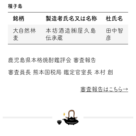
種子島
銘柄
製造者氏名又は名称
杜氏名
大自然林
本坊酒造㈱屋久島
田中智
麦
伝承蔵
彦
鹿児島県本格焼酎鑑評会 審査報告
審査員長 熊本国税局 鑑定官室長 本村 創
審査報告はこちら→