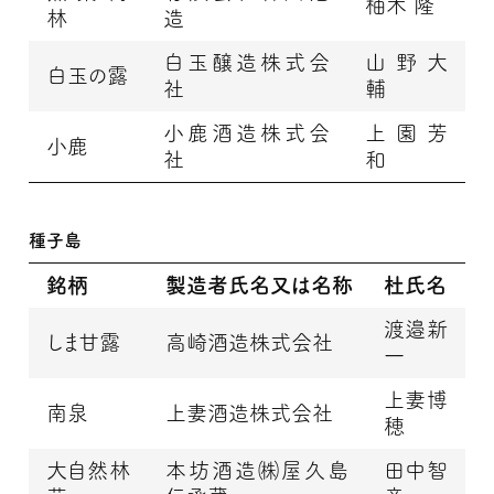
柚木 隆
林
造
白玉醸造株式会
山野大
白玉の露
社
輔
小鹿酒造株式会
上園芳
小鹿
社
和
種子島
銘柄
製造者氏名又は名称
杜氏名
渡邉新
しま甘露
高崎酒造株式会社
一
上妻博
南泉
上妻酒造株式会社
穂
大自然林
本坊酒造㈱屋久島
田中智