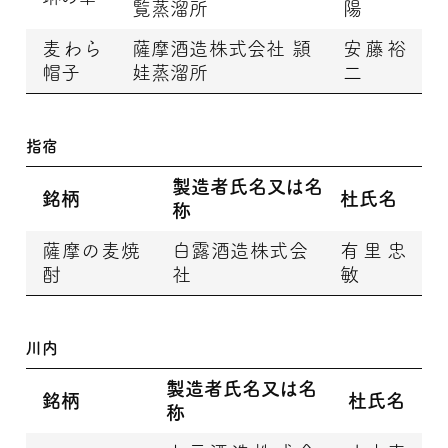
覧蒸溜所
陽
麦わら
薩摩酒造株式会社 頴
安藤裕
帽子
娃蒸溜所
二
指宿
製造者氏名又は名
銘柄
杜氏名
称
薩摩の麦焼
白露酒造株式会
有里忠
酎
社
敏
川内
製造者氏名又は名
銘柄
杜氏名
称