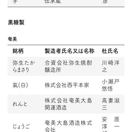
芋
伝承蔵
彦
黒糖製
奄美
銘柄
製造者氏名又は名称
杜氏名
弥生たか
合資会社弥生焼酎
川崎洋
らまさり
醸造所
之
小瀬戸
氣(白)
株式会社西平本家
悠悟
株式会社奄美大島
高妻淑
れんと
開運酒造
三
安原
奄美大島酒造株式
じょうご
淳一
会社