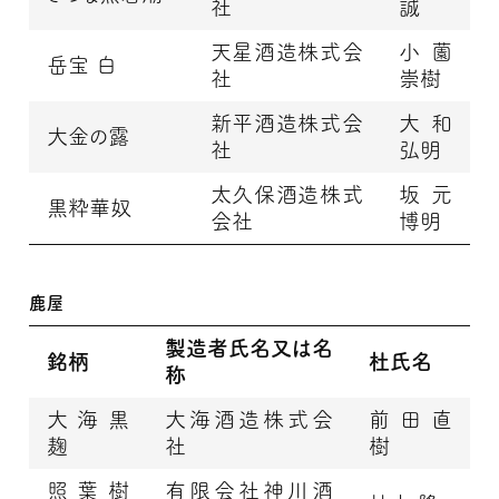
社
誠
天星酒造株式会
小薗
岳宝 白
社
崇樹
新平酒造株式会
大和
大金の露
社
弘明
太久保酒造株式
坂元
黒粋華奴
会社
博明
鹿屋
製造者氏名又は名
銘柄
杜氏名
称
大海黒
大海酒造株式会
前田直
麹
社
樹
照葉樹
有限会社神川酒