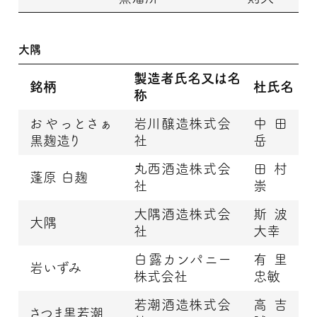
大隅
製造者氏名又は名
銘柄
杜氏名
称
おやっとさぁ
岩川醸造株式会
中田
黒麹造り
社
岳
丸西酒造株式会
田村
蓬原 白麹
社
崇
大隅酒造株式会
斯波
大隅
社
大幸
白露カンパニー
有里
岩いずみ
株式会社
忠敏
若潮酒造株式会
高吉
さつま黒若潮