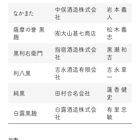
中俣酒造株式会
岩本義
なかまた
社
人
薩摩の誉 黒
松木義
㈲大山甚七商店
麹
忠
指宿酒造株式会
黒瀬和
黒利右衛門
社
吉
吉永酒造有限会
吉永章
利八黒
社
一
蓮香健
純黒
田村合名会社
史
白露酒造株式会
有里忠
白露黒麹
社
敏
川内