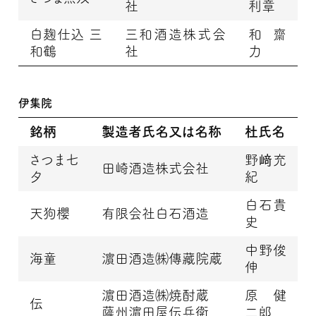
社
利章
白麹仕込 三
三和酒造株式会
和齋
和鶴
社
力
伊集院
銘柄
製造者氏名又は名称
杜氏名
さつま七
野﨑充
田崎酒造株式会社
夕
紀
白石貴
天狗櫻
有限会社白石酒造
史
中野俊
海童
濵田酒造㈱傳藏院蔵
伸
濵田酒造㈱焼酎蔵
原 健
伝
薩州濵田屋伝兵衛
二郎