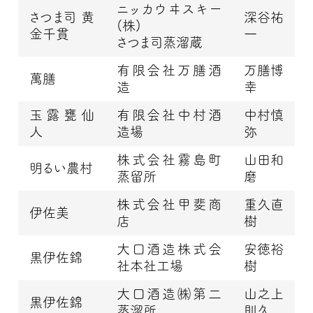
ニッカウヰスキー
さつま司 黄
深谷祐
(株)
金千貫
一
さつま司蒸溜蔵
有限会社万膳酒
万膳博
萬膳
造
幸
玉露甕仙
有限会社中村酒
中村慎
人
造場
弥
株式会社霧島町
山田和
明るい農村
蒸留所
磨
株式会社甲斐商
重久直
伊佐美
店
樹
大口酒造株式会
安徳裕
黒伊佐錦
社本社工場
樹
大口酒造㈱第二
山之上
黒伊佐錦
蒸溜所
則久