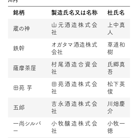
銘柄
製造氏名又は名称
杜氏名
山元酒造株式会
上中真
蔵の神
社
人
オガタマ酒造株式
草道和
鉄幹
会社
樹
村尾酒造合資会
氏郷真
薩摩茶屋
社
吾
田苑酒造株式会
松下英
田苑 芋
社
俊
吉永酒造株式会
川畑慶
五郎
社
介
一尚シルバ
小牧醸造株式会
小牧一
ー
社
徳