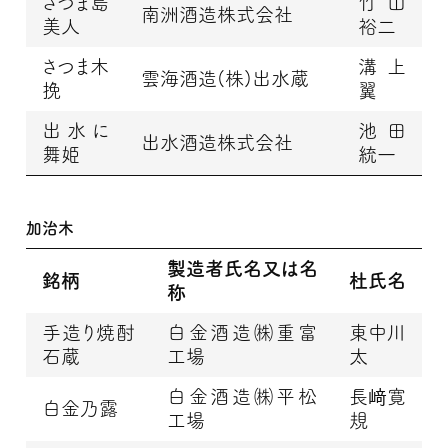
さつま島
竹山
南洲酒造株式会社
美人
裕二
さつま木
溝上
雲海酒造(株)出水蔵
挽
翼
出水に
池田
出水酒造株式会社
舞姫
統一
加治木
製造者氏名又は名
銘柄
杜氏名
称
手造り焼酎
白金酒造㈱重富
東中川
石蔵
工場
太
白金酒造㈱平松
長﨑寛
白金乃露
工場
規