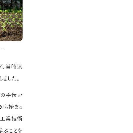
ー
が、当時県
ました。
めの手伝い
から始まっ
県工業技術
学ぶことを