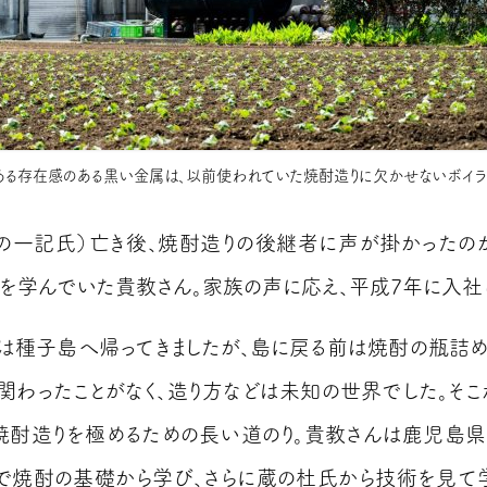
ある存在感のある黒い金属は、以前使われていた焼酎造りに欠かせないボイラ
の一記氏）亡き後、焼酎造りの後継者に声が掛かったの
を学んでいた貴教さん。家族の声に応え、平成7年に入社し
は種子島へ帰ってきましたが、島に戻る前は焼酎の瓶詰
関わったことがなく、造り方などは未知の世界でした。そこ
焼酎造りを極めるための長い道のり。貴教さんは鹿児島
で焼酎の基礎から学び、さらに蔵の杜氏から技術を見て