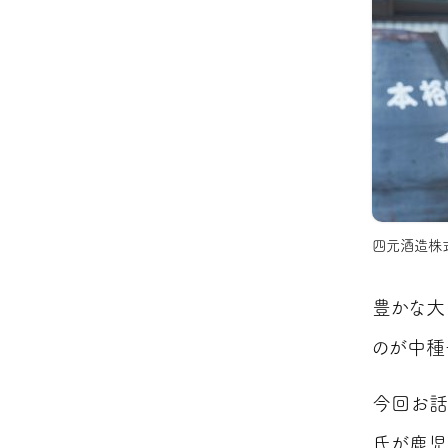
四元酒造株式
豊かな大
のが中種
今回お話
氏が鹿児