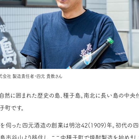
会社 製造責任者・四元 貴教さん
自然に囲まれた歴史の島、種子島。南北に長い島の中央
子町です。
を伺った四元酒造の創業は明治42(1909)年。初代の
島市谷山より移住し、ここ中種子町で焼酎製造を始めまし