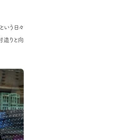
という日々
酎造りと向