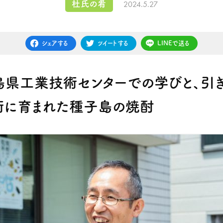
2024.5.27
杜氏の肴
シェアする
ツイートする
LINEで送る
島県工業技術センターでの学びと、引
術に育まれた種子島の焼酎