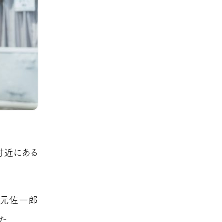
付近にある
四元佐一郎
た。