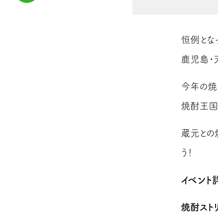
恒例とな
鹿児島・
今年の焼
焼酎王国
蔵元との
う！
イベント
焼酎ストリ