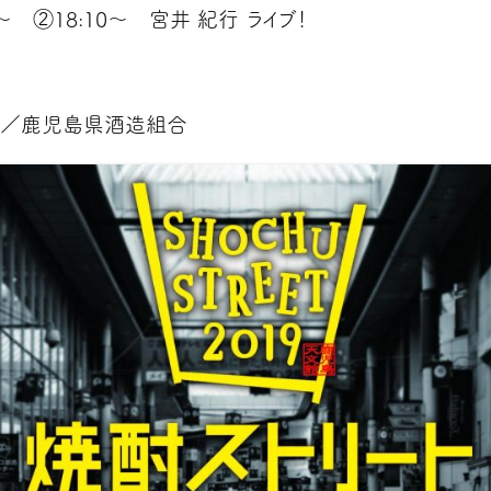
0～ ②18:10～ 宮井 紀行 ライブ！
／鹿児島県酒造組合