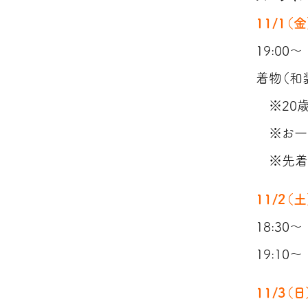
11/1（金
19:0
着物（和
※20歳
※お一
※先着1
11/2（土
18:30
19:10
11/3（日