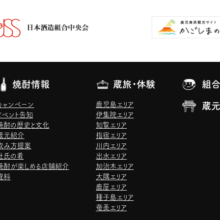
焼酎情報
蔵旅・体験
組合
キャンペーン
鹿児島エリア
蔵
イベント告知
伊集院エリア
焼酎の歴史と文化
知覧エリア
蔵元紹介
指宿エリア
飲み方提案
川内エリア
杜氏の肴
出水エリア
焼酎が楽しめる店舗紹介
加治木エリア
資料
大隅エリア
鹿屋エリア
種子島エリア
奄美エリア