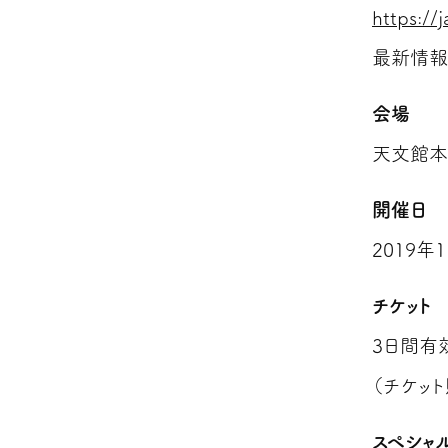
https://
最新情報は
会場
天文館本
開催日
2019年
チケット
3日間有
（チケット
スペシャ