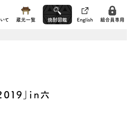
いて
蔵元一覧
焼酎図鑑
English
組合員専用
０１９」ｉｎ六