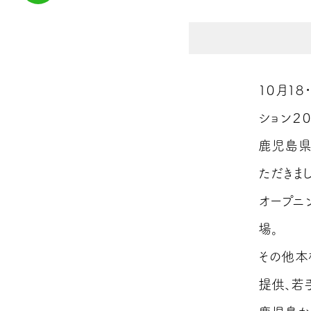
１０月１
ション２
鹿児島県
ただきまし
オープニ
場。
その他本
提供、若