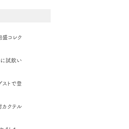
泡盛コレク
者に試飲い
ゲストで登
酎カクテル