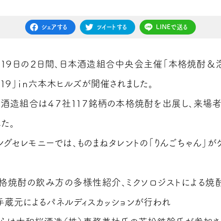
シェアする
ツイートする
LINEで送る
８・１９日の２日間、日本酒造組合中央会主催「本格焼酎＆
０１９」ｉｎ六本木ヒルズが開催されました。
酒造組合は４７社１１７銘柄の本格焼酎を出展し、来場
た。
ングセレモニーでは、ものまねタレントの「りんごちゃん」が
格焼酎の飲み方の多様性紹介、ミクソロジストによる焼
手蔵元によるパネルディスカッションが行われ