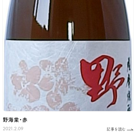
野海棠・赤
2021.2.09
記事を読む