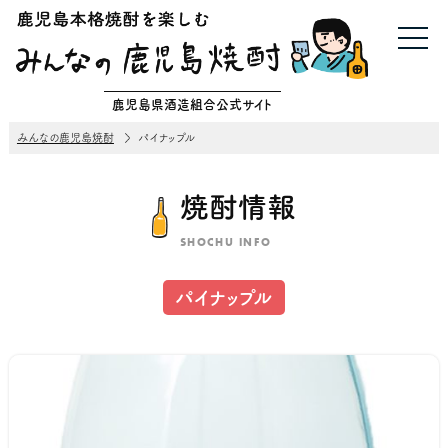
鹿児島県酒造組合公式サイト
みんなの鹿児島焼酎
パイナップル
焼酎情報
SHOCHU INFO
パイナップル