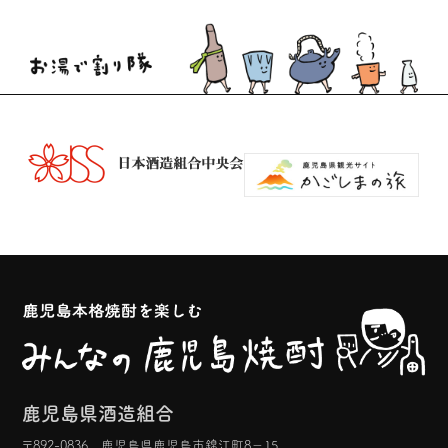
鹿児島県酒造組合
〒892-0836 鹿児島県鹿児島市錦江町8−15