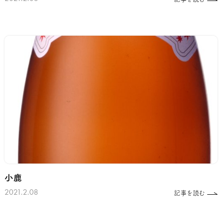
小鹿
2021.2.08
記事を読む