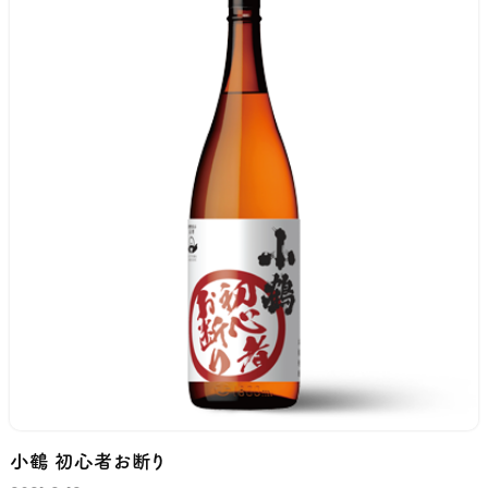
小鶴 初心者お断り