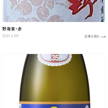
野海棠・赤
2021.2.09
記事を読む