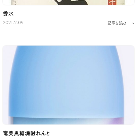
秀水
2021.2.09
記事を読む
奄美黒糖焼酎れんと