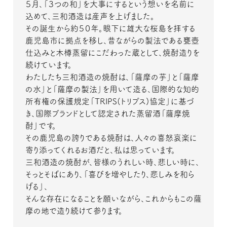
５月、「３つの和」を大事にするという想いを名前に
込めて、三和酒造は産声を上げました。
その誕生から約５０年。眼下に雄大な桜島を拝する
鹿児島市に拠点を移し、昔ながらの製法である甕壺
仕込みと木樽蒸留にこだわった蔵として、焼酎造りを
続けています。
わたしたち三和酒造の焼酎は、「薩摩の芋」と「薩摩
の水」と「薩摩の製法」を用いて造る、国際的な知的
所有権の保護規定「TRIPS(トリプス)協定」に基づ
き、国際ブランドとして認定された蒸留酒「薩摩焼
酎」です。
その鹿児島の誇りである焼酎は、人々の喜怒哀楽に
寄り添ってくれるお酒だと、私は思っています。
三和酒造の焼酎が、皆様のうれしい時、悲しい時に、
そっとそばにあり、「喜びを増やしたり、悲しみを和ら
げる」、
そんな存在になることを願いながら、これからもこの薩
摩の地で造り続けて参ります。