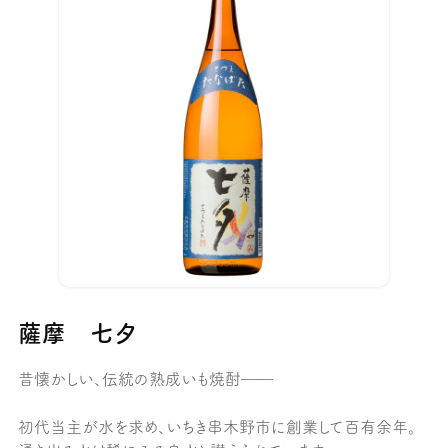
薩摩 七夕
昔懐かしい、伝統の熟成いも焼酎――
初代当主が水を求め、いちき串木野市に創業して百有余年。