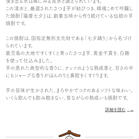
湧き出る水は稀にみる良水と讃えられています。
この清水と、厳選されたさつま芋が結びつき、精魂こめて吟醸し
た焼酎『薩摩七夕』は、創業当時から作り続けている伝統の芋
焼酎です。
この焼酎は、国指定無形文化財である「七夕踊り」から名づけ
られています。
鹿児島の大地ですくすくと育ったさつま芋、黄金千貫を、白麹
を使って仕込みました。
芋の蒸れた典型的な香りに、ナッツのような熟成香と、甘さの中
にもシャープな香りがほんのりと鼻腔をくすぐります。
芋の旨味が生かされた、まろやかでコクのあるソフトな味わい。
いくら飲んでも飲み飽きない、昔ながらの熟成いも焼酎です。
詳細を読む