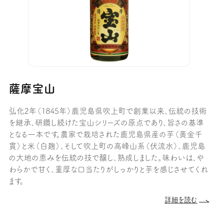
薩摩宝山
弘化2年（1845年）鹿児島県吹上町で創業以来、伝統の技術
を継承、研鑽し続けた宝山シリーズの原点であり、旨さの基準
となる一本です。農家で栽培された鹿児島県産の芋（黄金千
貫）と米（白麹）、そして吹上町の高峰山系（伏流水）、鹿児島
の大地の恵みを伝統の技で醸し、熟成しました。味わいは、や
わらかで甘く、重厚な口当たりがしっかりと芋を感じさせてくれ
ます。
詳細を読む