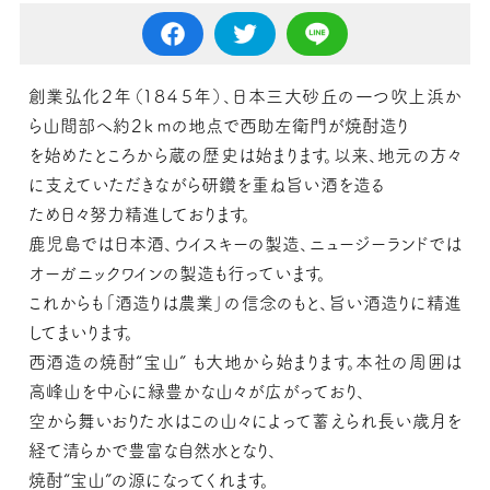
創業弘化２年（１８４５年）、日本三大砂丘の一つ吹上浜か
ら山間部へ約２ｋｍの地点で西助左衛門が焼酎造り
を始めたところから蔵の歴史は始まります。以来、地元の方々
に支えていただきながら研鑽を重ね旨い酒を造る
ため日々努力精進しております。
鹿児島では日本酒、ウイスキーの製造、ニュージーランドでは
オーガニックワインの製造も行っています。
これからも「酒造りは農業」の信念のもと、旨い酒造りに精進
してまいります。
西酒造の焼酎“宝山” も大地から始まります。本社の周囲は
高峰山を中心に緑豊かな山々が広がっており、
空から舞いおりた水はこの山々によって蓄えられ長い歳月を
経て清らかで豊富な自然水となり、
焼酎“宝山”の源になってくれます。