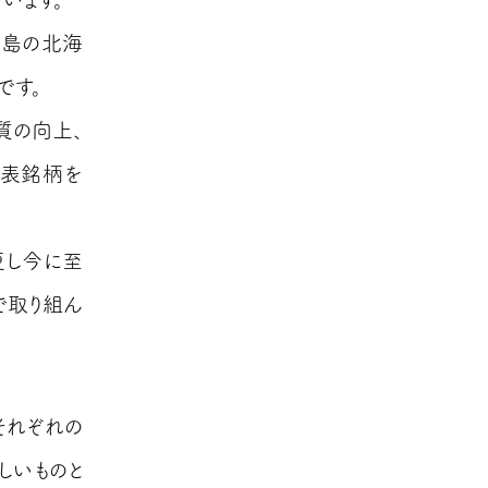
児島の北海
です。
質の向上、
代表銘柄を
更し今に至
で取り組ん
それぞれの
しいものと