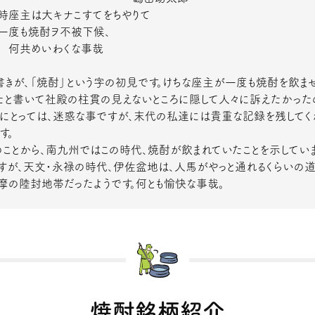
主は大キナこすてをちやりて
も焼酎ヲ不被下候、
めいわくな事哉
書きが、「焼酎」という字の初見です。けちな座主が一度も焼酎を飲ま
たと書いて社殿の柱貫の見えないところに隠して人々に訴えたかった
主にとっては、迷惑な事ですが、末代の私達には貴重な記録を残してく
す。
のことから、南九州ではこの時代、焼酎が飲まれていたことを示していま
すが、天文・永禄の時代、伊佐盆地は、人馬がやっと通れるくらいの
摩の陸封地帯だったようです。何とも愉快な事哉。
焼酎銘柄紹介