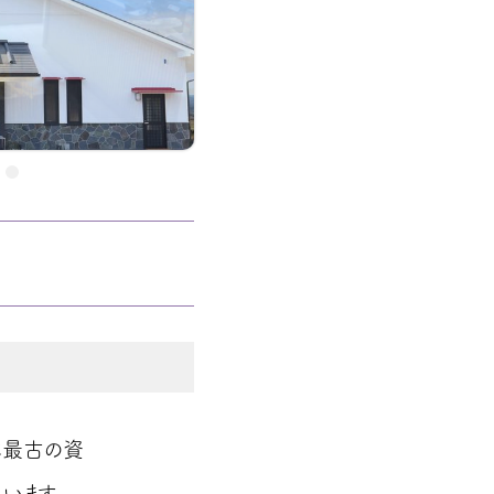
本最古の資
います。