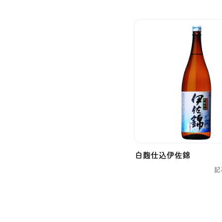
白麴仕込伊佐錦
記