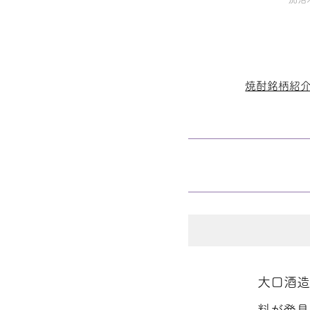
焼酎銘柄紹
大口酒造
料が発見