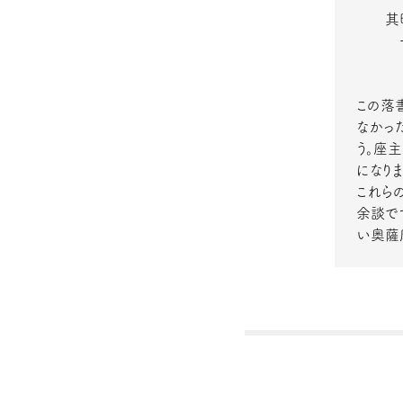
其時座
一度
何共
この落
なかっ
う。座
になりま
これら
余談で
い奥薩