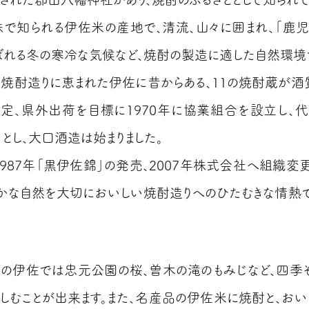
味で知られる伊佐米の産地で、清流、山々に囲まれ、「鹿
ばれる冬の寒冷な気候など、焼酎の製造に適した自然環境
な焼酎造りに恵まれた伊佐に昔からある、11の焼酎蔵が酒
定、県外出荷を目標に1970年に協業組合を設立し、
」とし、大口酒造は始まりました。
1987年「黒伊佐錦」の発売、2007年株式会社へ組織変
豊かな自然を大切においしい焼酎造りへのひたむきな情熱
の伊佐では忠元公園の桜、曽木の滝のもみじなど、四季
しむことが出来ます。また、名産品の伊佐米に焼酎と、おい