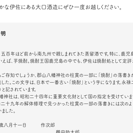
かな伊佐にある大口酒造にぜひ一度お越しください。
隆明
、五百年ほど前から南九州で親しまれてきた蒸留酒です。特に、鹿児
いえば、芋焼酎。焼酎王国鹿児島の中でも、伊佐は焼酎処として定評
もご存知でしょうか、郡山八幡神社の柱貫の一部に「焼酎」の落書き
ました。この文字は、日本で一番古い「焼酎」という字になります。永禄
）と記されています。
幡神社は、昭和二十四年に重要文化財として国の指定を受けています
和二十九年の解体修理で見つかった柱貫の一部の落書きには次のよ
いました。
二歳八月十一日 作次郎
鶴田助太郎