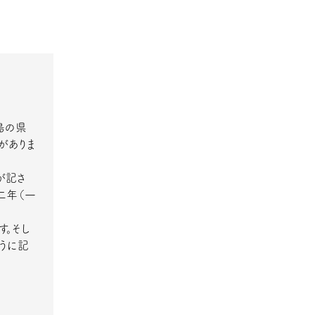
島の県
がありま
が記さ
二年（一
。そし
うに記