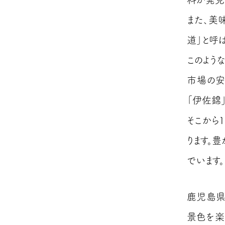
また、美
道」と呼
このよう
市場の安
「伊佐錦
そこから
ります。
でいます。
鹿児島県
景色を楽