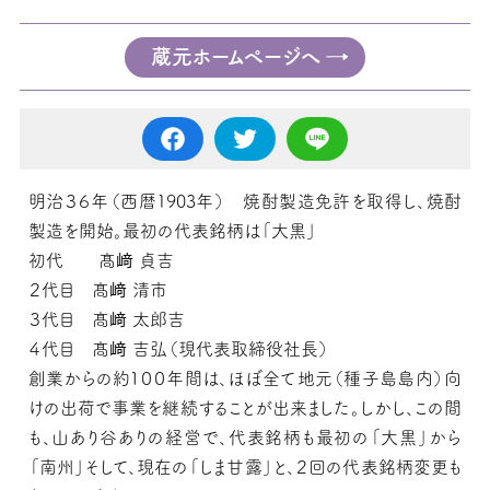
蔵元ホームページへ
明治３６年（西暦1903年） 焼酎製造免許を取得し、焼酎
製造を開始。最初の代表銘柄は「大黒」
初代 髙﨑 貞吉
２代目 髙﨑 清市
３代目 髙﨑 太郎吉
４代目 髙﨑 吉弘（現代表取締役社長）
創業からの約１００年間は、ほぼ全て地元（種子島島内）向
けの出荷で事業を継続することが出来ました。しかし、この間
も、山あり谷ありの経営で、代表銘柄も最初の「大黒」から
「南州」そして、現在の「しま甘露」と、２回の代表銘柄変更も