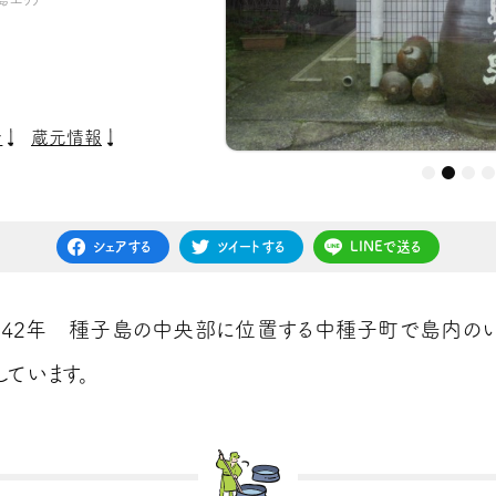
介
蔵元情報
シェアする
ツイートする
LINEで送る
42年 種子島の中央部に位置する中種子町で島内の
しています。