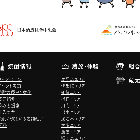
焼酎情報
蔵旅・体験
組合
キャンペーン
鹿児島エリア
蔵
イベント告知
伊集院エリア
焼酎の歴史と文化
知覧エリア
蔵元紹介
指宿エリア
飲み方提案
川内エリア
杜氏の肴
出水エリア
焼酎が楽しめる店舗紹介
加治木エリア
資料
大隅エリア
鹿屋エリア
種子島エリア