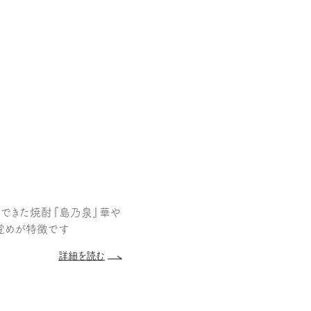
できた焼酎『島乃泉』華や
覚めが特徴です
詳細を読む