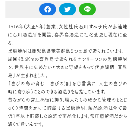
1916年(大正5年)創業、女性杜氏石川すみ子氏が赤連地
に石川酒造所を開設、喜界島酒造に社名変更し現在に至
る。
黒糖焼酎は鹿児島県奄美群島５つの島で造られています。
周囲48.6Kmの喜界島で造られるオンリーワンの黒糖焼酎
を、世界中に広めたいと大きな野望をもって代表銘柄「喜界
島」が生まれました。
「喜びの島が育む 喜びの酒」を合言葉に、人生の喜びの
時に寄り添うことのできる酒造りを目指しています。
昔ながらの常圧蒸留に拘り、職人たちの確かな管理のもとじ
っくり時間をかけて貯蔵する黒糖焼酎。製品原酒は全て最
低1年以上貯蔵した原酒で商品化します。常圧蒸留酒だから
濃くて旨いんです。