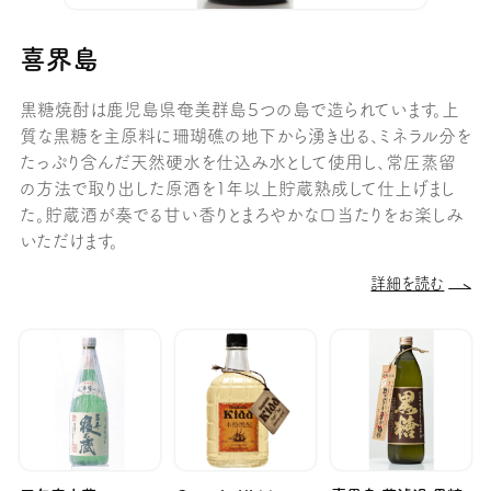
喜界島
黒糖焼酎は鹿児島県奄美群島５つの島で造られています。上
質な黒糖を主原料に珊瑚礁の地下から湧き出る、ミネラル分を
たっぷり含んだ天然硬水を仕込み水として使用し、常圧蒸留
の方法で取り出した原酒を1年以上貯蔵熟成して仕上げまし
た。貯蔵酒が奏でる甘い香りとまろやかな口当たりをお楽しみ
いただけます。
詳細を読む