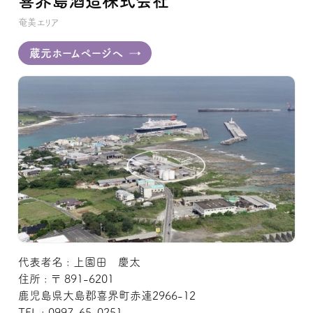
喜界島酒造株式会社
奄美エリア
蔵元ホームページへ
代表者名 : 上園田 慶太
住所 : 〒 891-6201
鹿児島県大島郡喜界町赤連2966-12
TEL : 0997-65-0251