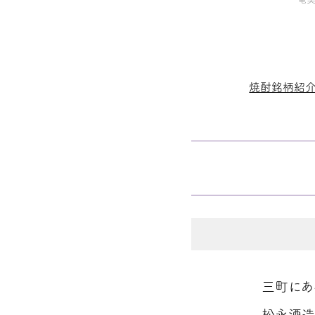
焼酎銘柄紹
三町にあ
松永酒造