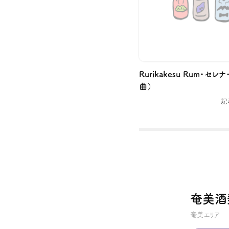
Rurikakesu Rum・セ
曲）
記
奄美酒
奄美エリア