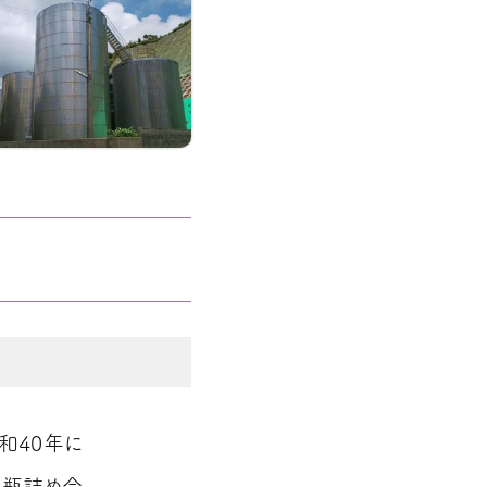
和40年に
同瓶詰め会