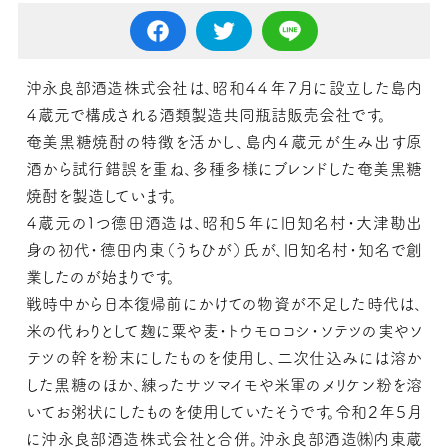
沖永良部酒造株式会社は、昭和４４年７月に設立した島内
４蔵元で構成される酒類製造共同瓶詰販売会社です。
奄美黒糖焼酎の特徴を活かし、島内４蔵元が生み出す原
酒から試行錯誤を重ね、多種多様にブレンドした奄美黒糖
焼酎を製造しています。
４蔵元の１つ德田酒造は、昭和５年に旧知名村・大津勘出
身の初代・德田内東（うちひが）氏が、旧知名村・知名で創
業したのが始まりです。
戦時中から日本復帰前にかけての物資が不足した時代は、
米の代わりとして麹に粟や麦・トウモロコシ・ソテツの実やソ
テツの幹を粉末にしたものを使用し、二次仕込みには溶か
した黒糖のほか、練ったサツマイモや米軍のメリケン粉を溶
いてお粥状にしたものを使用していたそうです。令和２年５月
に沖永良部酒造株式会社と合併。沖永良部酒造㈱内東蔵