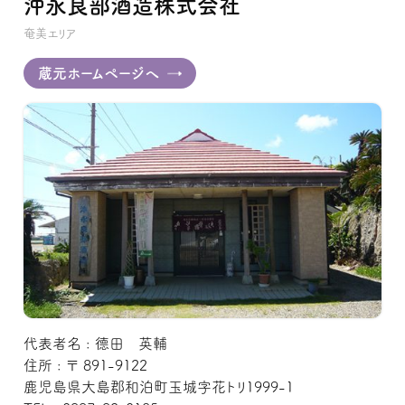
沖永良部酒造株式会社
奄美エリア
蔵元ホームページへ
代表者名 : 德田 英輔
住所 : 〒 891-9122
鹿児島県大島郡和泊町玉城字花トリ1999-1