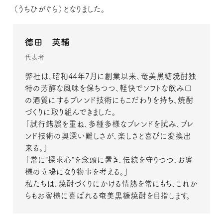
（うちひがぐら）となりました。
德田 英輔
代表者
弊社は、昭和44年7月に創業以来、奄美黒糖焼酎独
特の芳醇な風味を保ちつつ、軽快でソフトな飲み口
の酒質にするブレンド技術にもこだわりを持ち、焼酎
づくりに取り組んできました。
「試行錯誤を重ね、多種多様なブレンドを試み、ブレ
ンド技術の奥深い難しさが、楽しさと喜びに変換出
来る。」
「常に"探求心"を念頭に置き、伝統を守りつつ、お客
様の立場になり物事を考える。」
私たちは、焼酎づくりにかける情熱を常にもち、これか
らもお客様に喜ばれる奄美黒糖焼酎を目指します。