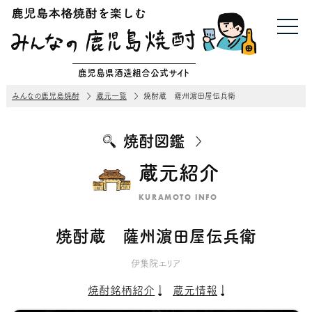
鹿児島県酒造組合公式サイト
みんなの鹿児島焼酎
蔵元一覧
焼酎蔵 薩州濵田屋伝兵衛
焼酎図鑑
蔵元紹介
KURAMOTO INFO
焼酎蔵 薩州濵田屋伝兵衛
伊集院エリア
焼酎銘柄紹介
蔵元情報