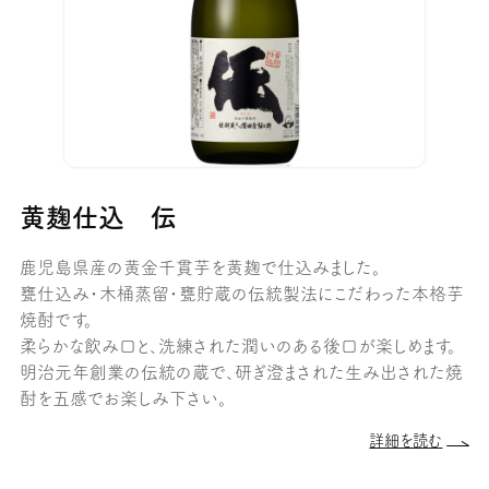
黄麹仕込 伝
鹿児島県産の黄金千貫芋を黄麹で仕込みました。
甕仕込み・木桶蒸留・甕貯蔵の伝統製法にこだわった本格芋
焼酎です。
柔らかな飲み口と、洗練された潤いのある後口が楽しめます。
明治元年創業の伝統の蔵で、研ぎ澄まされた生み出された焼
酎を五感でお楽しみ下さい。
詳細を読む