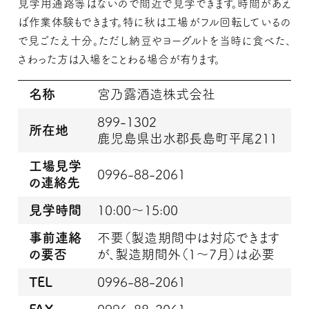
見学用通路等はないので間近で見学できます。時間があえ
ば作業体験もできます。特に秋は工場がフル回転しているの
で見ごたえ十分。ただし納豆やヨーグルトを当時に食べた、
さわった方は入場をことわる場合が有ります。
名称
宮乃露酒造株式会社
899-1302
所在地
鹿児島県出水郡長島町平尾211
工場見学
0996-88-2061
の連絡先
見学時間
10:00～15:00
事前連絡
不要（製造期間中は対応できます
の要否
が、製造期間外（1～7月）は必要
TEL
0996-88-2061