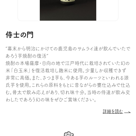
侍士の門
“幕末から明治にかけての鹿児島のサムライ達が飲んでいたで
あろう芋焼酎の復活”
焼酎の本場薩摩・日向の地で江戸時代に栽培されていた幻の
米「白玉米」を復活栽培し麹米に使用。少量しか収穫できず
非常に高価。また、さつま芋も、今ある芋のルーツといわれる源
氏芋を使用。これらの原料をもとに昔ながらの甕仕込みで仕込
む。骨太で飲み応えがあり、切れ味十分。当時の侍達が飲み交
わしたであろう幻の味をぜひご賞味ください。
詳細を読む