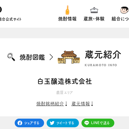
焼酎情報
蔵旅・体験
組合につ
組合公式サイト
蔵元紹介
焼酎図鑑
KURAMOTO INFO
白玉醸造株式会社
鹿屋エリア
焼酎銘柄紹介
蔵元情報
シェアする
ツイートする
LINEで送る