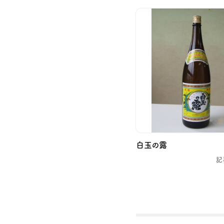
白玉の露
記