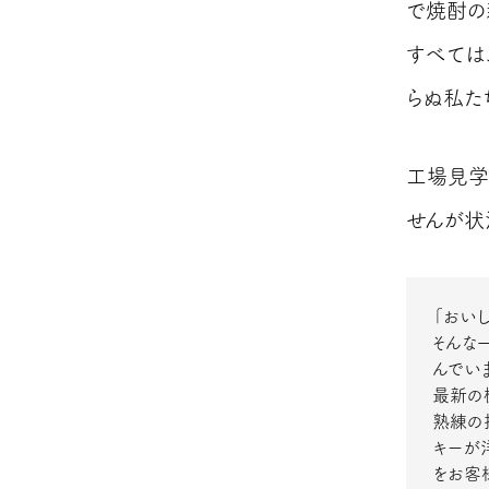
で焼酎の
すべては
らぬ私た
工場見学
せんが状
「おい
そんな
んでいま
最新の
熟練の
キーが
をお客