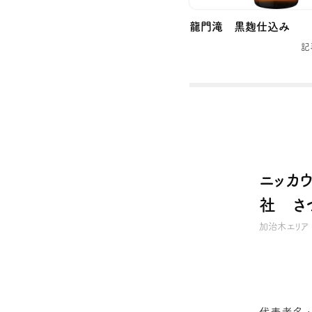
龍門滝 黒麹仕込み
記
ニッカ
社 さ
加治木エリア
代表者名 