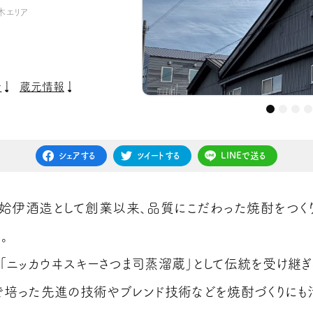
木エリア
介
蔵元情報
シェアする
ツイートする
LINEで送る
年、姶伊酒造として創業以来、品質にこだわった焼酎をつく
。
「ニッカウヰスキーさつま司蒸溜蔵」として伝統を受け継ぎ
で培った先進の技術やブレンド技術などを焼酎づくりにも