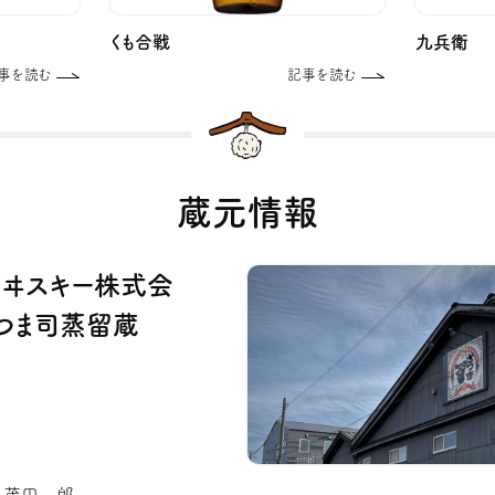
くも合戦
九兵衛
事を読む
記事を読む
蔵元情報
ウヰスキー株式会
つま司蒸留蔵
: 茂田一郎