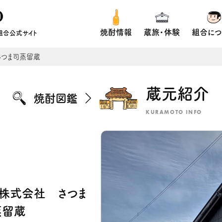
焼酎情報
蔵旅・体験
組合につ
組合公式サイト
さつま司蒸留蔵
蔵元紹介
焼酎図鑑
KURAMOTO INFO
ー株式会社 さつま
蒸留蔵