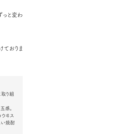
ずっと変わ
けておりま
に取り組
五感。
カウヰス
しい焼酎