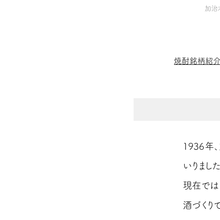
加治
焼酎銘柄紹
1936
いりました
現在では
酒づくり