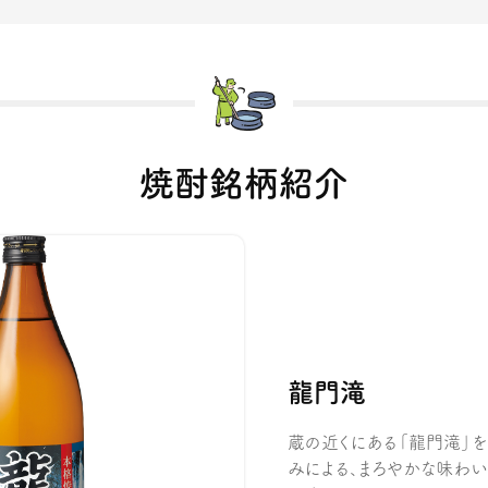
焼酎銘柄紹介
龍門滝
蔵の近くにある「龍門滝」
みによる、まろやかな味わい