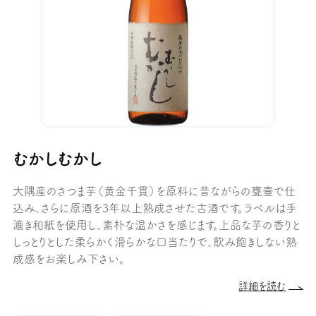
むかしむかし
大隅産のさつま芋（黄金千貫）を原料に昔ながらの甕壷で仕
込み、さらに原酒を3年以上熟成させた古酒です。ラベルは手
漉き和紙を使用し、素朴な温かさを感じます。上品な芋の香りと
しっとりとした柔らかく滑らかな口当たりで、飲み飽きしない熟
成感をお楽しみ下さい。
詳細を読む