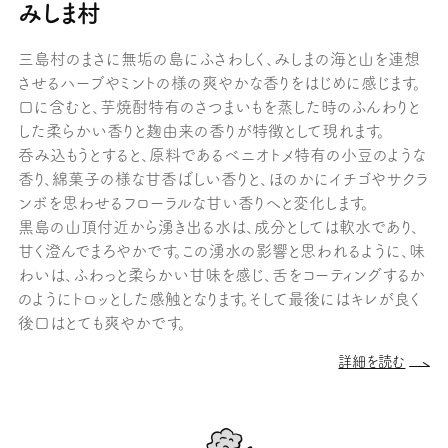
みしま村
三島村のまさに無垢の島にふさわしく、みしまの海と山を連想
させるハーブやミントの様の爽やかな香りをはじめに感じます。
口に含むと、芋焼酎特有のさつまいもを蒸した時のふんわりと
した柔らかい香りと麹由来の香りが特徴として現れます。
呑み込もうとすると、原料であるベニオトメ特有の小豆のような
香り、綿菓子の様な甘香ばしい香りと、ほのかにイチゴやサクラ
ンボを思わせるフローラルな甘い香りへと変化します。
黒島の山頂付近から湧き出る水は、成分としては軟水であり、
甘く澄んでまろやかです。この湧水の影響と思われるように、味
わいは、ふわっと柔らかい甘味を感じ、舌をコーティングするか
のようにトロッとした感触となります。そして最後にはキレが良く
後口はとても爽やかです。
詳細を読む