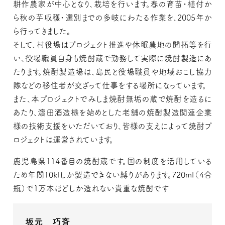
耕作農家が中⼼となり、栽培を⾏います。春の育苗・植付か
ら秋の芋収穫・選別までの多岐にわたる作業を、2005年か
ら⾏ってきました。
そして、村役場はプロジェクト推進や休眠農地の開拓等を行
い、役場職員自身も焼酎蔵で勤務して実際に焼酎製造にあ
たります。焼酎製造場は、島民と役場職員や地域おこし協力
隊などの移住者が交ざって仕事をする場所になっています。
また、本プロジェクトでみしま焼酎無垢の蔵で焼酎を造るに
あたり、濵田酒造様を始めとした⽼舗の焼酎製造関連企業
様の技術支援をいただいており、皆様の支えによって焼酎プ
ロジェクトは運営されています。
鹿児島県114番目の焼酎蔵です。国の制度を活用している
ため年間10klしか製造できない縛りがあります。720ml（4合
瓶）で1万本ほどしか造れない貴重な焼酎です
坂元 巧斉