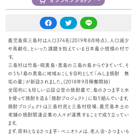
⿅児島県三島村は⼈⼝374名(2019年8月時点)、⼈⼝減少
や⾼齢化、といった課題を抱えている⽇本最⼩規模の村で
す。
三島村は⽵島・硫⻩島・⿊島の三島の島からできていて、そ
のうち1島の黒島に地域おこしを目的として「みしま焼酎 無
垢の蔵」が新設されました。(2018年9月稼働開始)
全国的にも珍しい公設公営の焼酎蔵で、島のさつま芋と⽔
を使って焼酎を造る「焼酎プロジェクト」に取り組んでいます。
焼酎プロジェクトは三島村⺠と三島村役場、鹿児島本土の
⽼舗の焼酎関連企業の人々が連携することで成り⽴ってい
ます。
まず、原料となるさつま芋・ベニオトメは、⽼⼈会・さつまいも