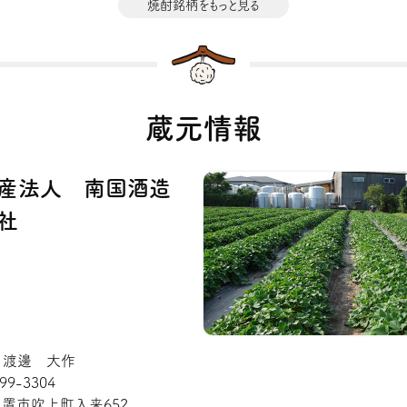
焼酎銘柄をもっと見る
蔵元情報
産法人 南国酒造
社
: 渡邊 大作
99-3304
置市吹上町入来652