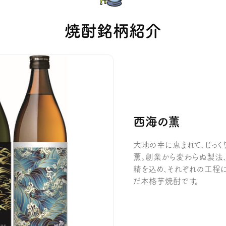
焼酎銘柄紹介
西海の薫
大地の幸に恵まれて、じっ
薫。創業から変わらぬ製法
精を込め、それぞれの工程
だ本格芋焼酎です。