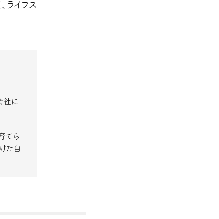
、ライフス
会社に
育てら
受けた自