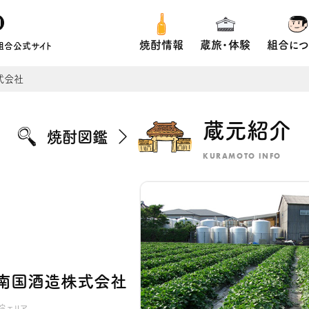
焼酎情報
蔵旅・体験
組合につ
組合公式サイト
式会社
蔵元紹介
焼酎図鑑
KURAMOTO INFO
南国酒造株式会社
院エリア