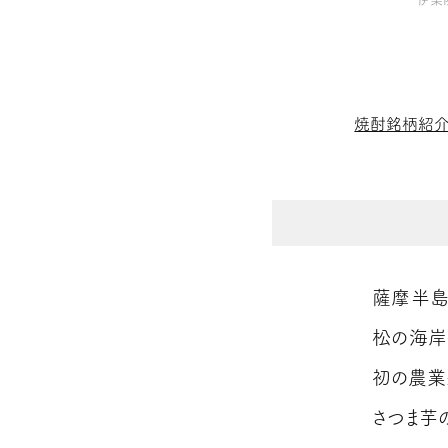
焼酎銘柄紹
薩摩半島
松の海岸
初の農業
さつま芋