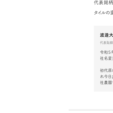
代表銘柄
タイルの
渡邊
代表取締
令和５
社名変
初代原
れ今日
社農園