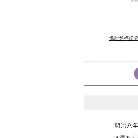
焼酎銘柄紹
明治八年
め壷を大