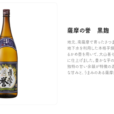
薩摩の誉 黒麹
地元、南薩摩で育ったさつ
地下水を利用した本格芋焼
るかめ壺を用いて、大山甚
に仕上げました。豊かな芋の
独特の甘い余韻が特徴の逸
な甘みと、うまみのある薩摩