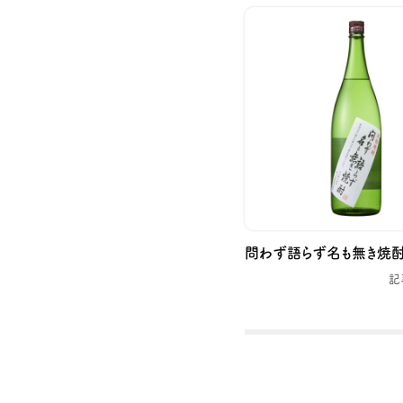
問わず語らず名も無き焼
記