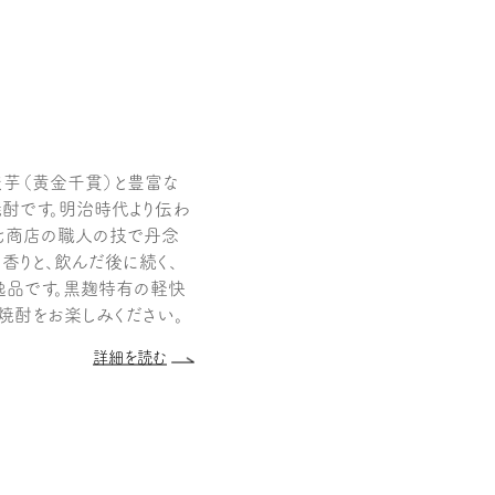
ま芋（黄金千貫）と豊富な
酎です。明治時代より伝わ
七商店の職人の技で丹念
香りと、飲んだ後に続く、
品です。黒麹特有の軽快
焼酎をお楽しみください。
詳細を読む