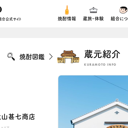
焼酎情報
蔵旅・体験
組合につ
組合公式サイト
蔵元紹介
焼酎図鑑
KURAMOTO INFO
大山甚七商店
エリア