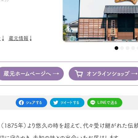
介
蔵元情報
蔵元ホームページへ
オンラインショップ
シェアする
ツイートする
LINEで送る
（1875年）より悠久の時を超えて、代々受け継がれた伝
切に守りぬき、未知の味との出会いをお届けします。