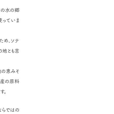
省の水の郷
使っていま
ため、ソテ
の地とも言
地の恵みそ
元産の原料
す。
ならではの