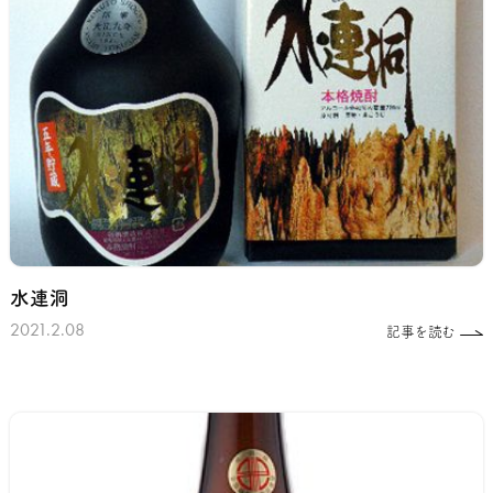
水連洞
2021.2.08
記事を読む