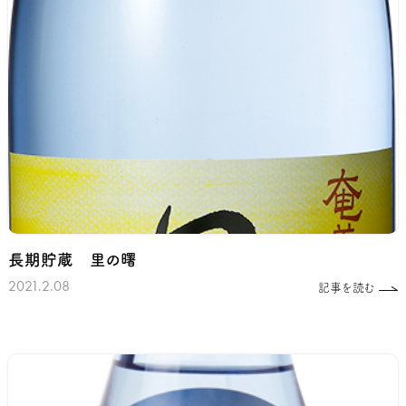
長期貯蔵 里の曙
2021.2.08
記事を読む