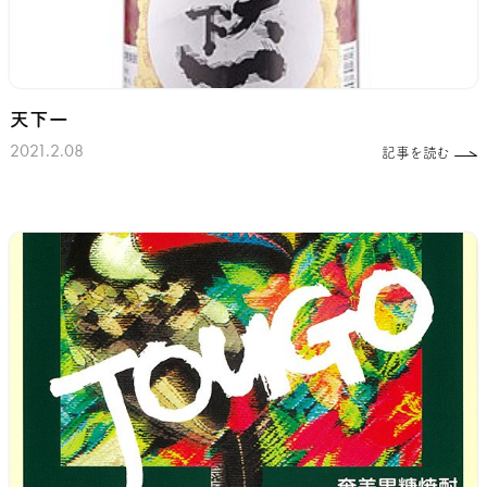
天下一
2021.2.08
記事を読む