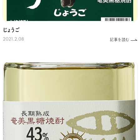
じょうご
2021.2.08
記事を読む