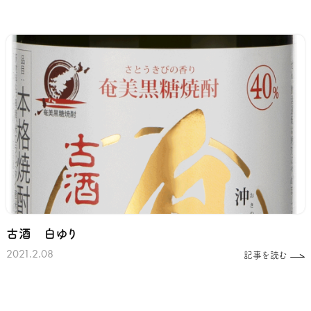
古酒 白ゆり
2021.2.08
記事を読む