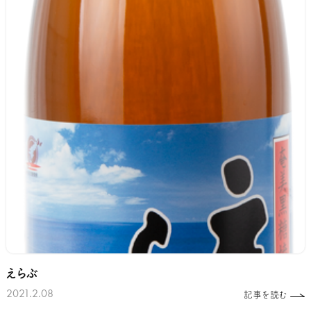
えらぶ
2021.2.08
記事を読む