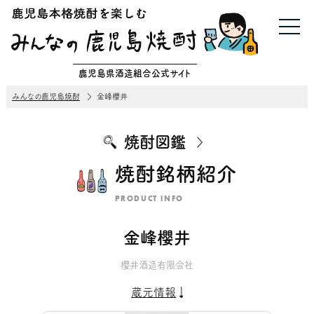
鹿児島県酒造組合公式サイト
みんなの鹿児島焼酎
金峰櫻井
焼酎図鑑
焼酎銘柄紹介
PRODUCT INFO
金峰櫻井
櫻井酒造有限会社
蔵元情報