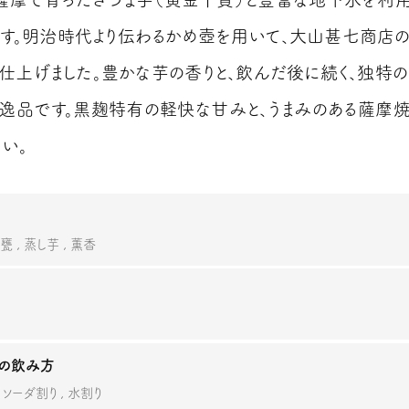
す。明治時代より伝わるかめ壺を用いて、大山甚七商店
仕上げました。豊かな芋の香りと、飲んだ後に続く、独特
逸品です。黒麹特有の軽快な甘みと、うまみのある薩摩
い。
甕
蒸し芋
薫香
の飲み方
ソーダ割り
水割り