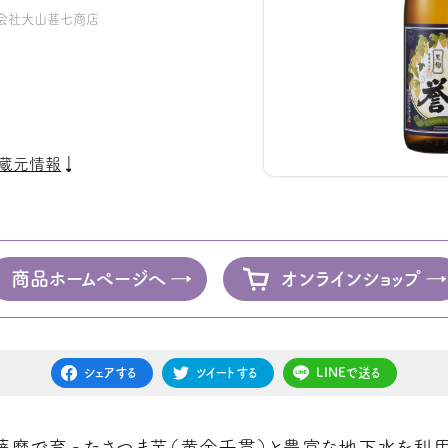
会社大山甚七商店
蔵元情報
商品ホームページへ
オンラインショップ
シェアする
ツイートする
LINEで送る
薩摩で育ったさつま芋（黄金千貫）と豊富な地下水を利