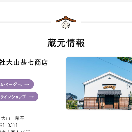
蔵元情報
社大山甚七商店
ムページへ
ラインショップ
: 大山 陽平
91-0311