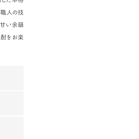
の職人の技
の甘い余韻
焼酎をお楽