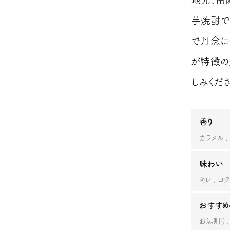
芋焼酎で
で丹念に
が特徴の
しみくださ
香り
カラメル
味わい
キレ
コク
おすすめ
お湯割り