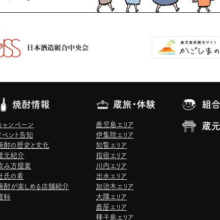
焼酎情報
蔵旅・体験
組合
キャンペーン
鹿児島エリア
蔵
イベント告知
伊集院エリア
焼酎の歴史と文化
知覧エリア
蔵元紹介
指宿エリア
飲み方提案
川内エリア
杜氏の肴
出水エリア
焼酎が楽しめる店舗紹介
加治木エリア
資料
大隅エリア
鹿屋エリア
種子島エリア