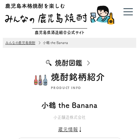
鹿児島県酒造組合公式サイト
みんなの鹿児島焼酎
小鶴 the Banana
焼酎図鑑
焼酎銘柄紹介
PRODUCT INFO
小鶴 the Banana
小正醸造株式会社
蔵元情報