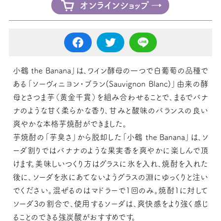
オンラインショップ
小鶴 the Banana」は、ワイン酵母の一つで白葡萄の品種で
ある「ソーヴィニヨン・ブラン(Sauvignon Blanc)」由来の酵
母とさつま芋（黄金千貫）を組み合わせることで、まるでバナ
ナのような甘く柔らかな香り、甘みと酸味のバランスの良い
爽やかな本格芋焼酎ができました。
芋焼酎の「芋臭さ」から脱却した「小鶴 the Banana」は、ソ
ーダ割りではバナナのような果実香を爽やかに楽しんで頂
けます。美味しいつくり方はグラスに氷を入れ、焼酎を入れた
後に、ソーダを氷にあてないようグラスの淵にゆっくりと注い
でください。混ぜるのはマドラーで1回のみ。焼酎1に対して
ソーダ3の割合で、使用するソーダは、爽快感をより強く感じ
ることのできる強炭酸がおすすめです。