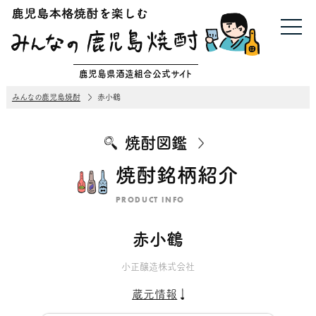
鹿児島県酒造組合公式サイト
みんなの鹿児島焼酎
赤小鶴
焼酎図鑑
焼酎銘柄紹介
PRODUCT INFO
赤小鶴
小正醸造株式会社
蔵元情報