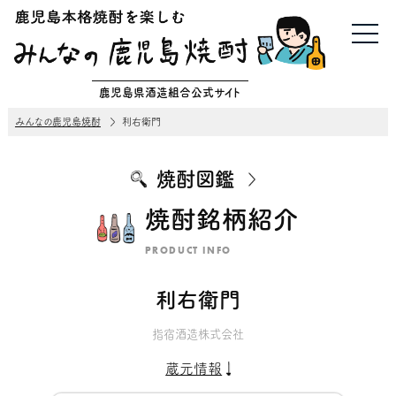
鹿児島県酒造組合公式サイト
みんなの鹿児島焼酎
利右衛門
焼酎図鑑
焼酎銘柄紹介
PRODUCT INFO
利右衛門
指宿酒造株式会社
蔵元情報