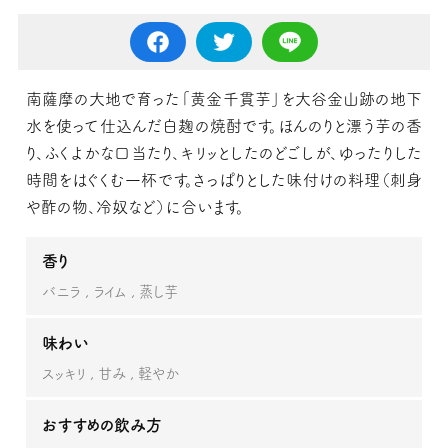
南薩摩の大地で育った「黄金千貫芋」を大谷金山跡の地下
水を使って仕込んだ白麹の焼酎です。ほんのりと漂う芋の香
り、ふくよかな口当たり、キリッとしたのどごしが、ゆったりした
時間をはぐくむ一杯です。さっぱりとした味付けの料理（刺身
や酢の物、冷奴など）に合います。
香り
バニラ
ライム
蒸し芋
味わい
スッキリ
甘み
軽やか
おすすめの飲み方