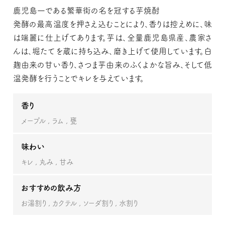
鹿児島一である繁華街の名を冠する芋焼酎
発酵の最高温度を押さえ込むことにより、香りは控えめに、味
は端麗に仕上げてあります。芋は、全量鹿児島県産、農家さ
んは、堀たてを蔵に持ち込み、磨き上げて使用しています。白
麹由来の甘い香り、さつま芋由来のふくよかな旨み、そして低
温発酵を行うことでキレを与えています。
香り
メープル
ラム
甕
味わい
キレ
丸み
甘み
おすすめの飲み方
お湯割り
カクテル
ソーダ割り
水割り