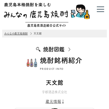
鹿児島県酒造組合公式サイト
みんなの鹿児島焼酎
天文館
焼酎図鑑
焼酎銘柄紹介
PRODUCT INFO
天文館
宇都酒造株式会社
蔵元情報