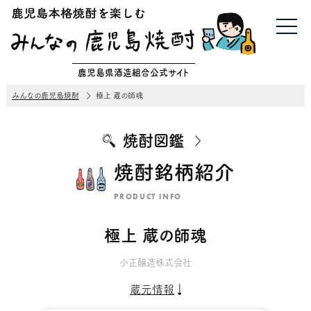
鹿児島県酒造組合公式サイト
みんなの鹿児島焼酎
極上 蔵の師魂
焼酎図鑑
焼酎銘柄紹介
PRODUCT INFO
極上 蔵の師魂
小正醸造株式会社
蔵元情報