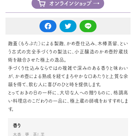
オンラインショップ
麹蓋（もろぶた）による製麹、かめ壺仕込み、木樽蒸留、とい
う古式の完全手づくりの製法に、小正醸造のかめ壺貯蔵技
術を融合させた極上の逸品。
手づくり仕込みならではの複雑で深みのある香りと味わい
が、かめ壺による熟成を経てまろやかな口あたりと上質な余
韻を得て、飲む人に喜びのひと時を提供します。
とっておきの日の一杯に、大切な人への贈りものに、格調高
い料理店のこだわりの一品に、極上蔵の師魂をおすすめしま
す。
香り
木香
甕
蒸し芋