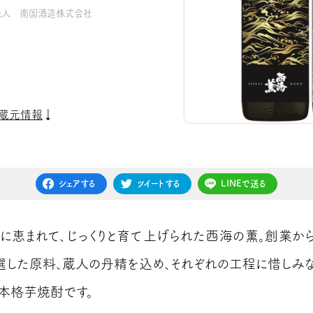
法人 南国酒造株式会社
蔵元情報
シェアする
ツイートする
LINEで送る
に恵まれて、じっくりと育て上げられた西海の薫。創業か
選した原料、蔵人の丹精を込め、それぞれの工程に惜しみ
本格芋焼酎です。