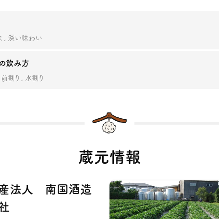
味
深い味わい
の飲み方
前割り
水割り
蔵元情報
産法人 南国酒造
社