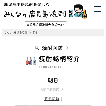
鹿児島県酒造組合公式サイト
みんなの鹿児島焼酎
朝日
焼酎図鑑
焼酎銘柄紹介
PRODUCT INFO
朝日
朝日酒造株式会社
蔵元情報