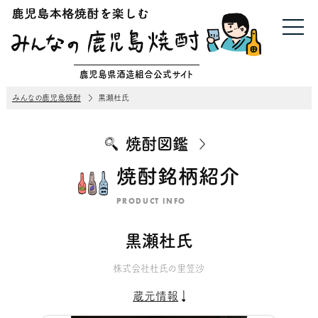
鹿児島県酒造組合公式サイト
みんなの鹿児島焼酎
黒瀬杜氏
焼酎図鑑
焼酎銘柄紹介
PRODUCT INFO
黒瀬杜氏
株式会社杜氏の里笠沙
蔵元情報