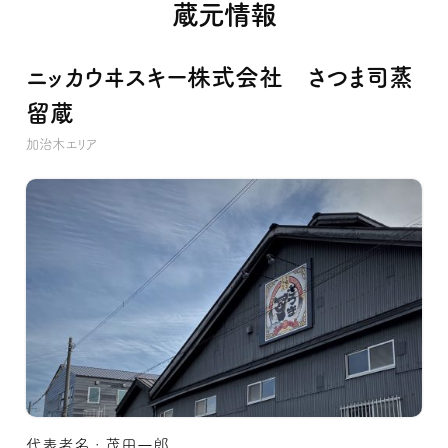
蔵元情報
ニッカウヰスキー株式会社 さつま司蒸
留蔵
加治木エリア
代表者名 : 茂田一郎