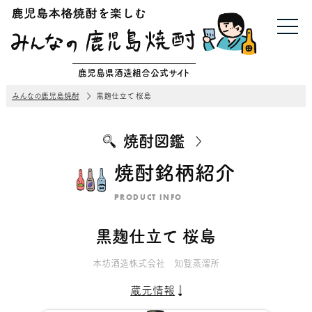
鹿児島県酒造組合公式サイト
みんなの鹿児島焼酎
黒麹仕立て 桜島
焼酎図鑑
焼酎銘柄紹介
PRODUCT INFO
黒麹仕立て 桜島
本坊酒造株式会社 知覧蒸溜所
蔵元情報