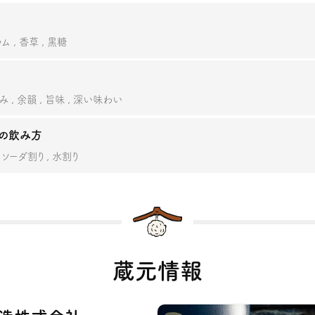
ラム
香草
黒糖
み
余韻
旨味
深い味わい
の飲み方
ソーダ割り
水割り
蔵元情報