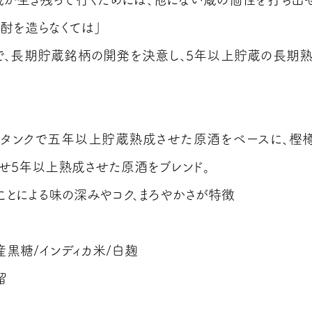
酎を造らなくては」
で、長期貯蔵銘柄の開発を決意し、5年以上貯蔵の長期
タンクで五年以上貯蔵熟成させた原酒をベースに、樫
せ5年以上熟成させた原酒をブレンド。
ことによる味の深みやコク、まろやかさが特徴
産黒糖/インディカ米/白麹
留