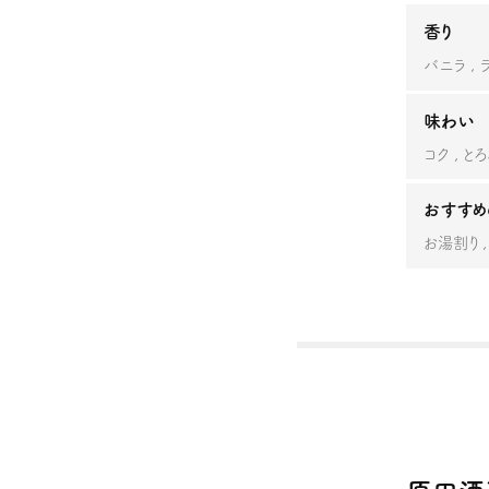
香り
バニラ
味わい
コク
とろ
おすすめ
お湯割り