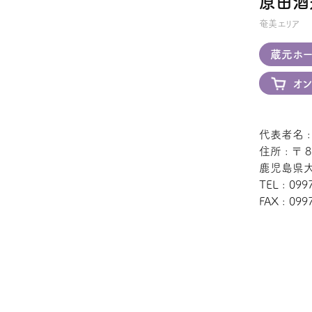
原田酒
奄美エリア
蔵元ホー
オン
代表者名 
住所 : 〒 8
鹿児島県大
TEL : 099
FAX : 099