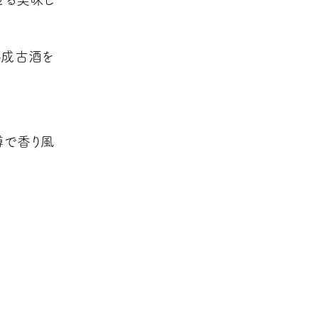
熟成古酒を
樽で香り風