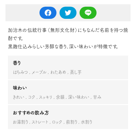
加治木の伝統行事（無形文化財）にちなんだ名前を持つ焼
酎です。
黒麹仕込みらしい芳醇な香り、深い味わいが特徴です。
香り
はちみつ
メープル
わたあめ
蒸し芋
味わい
きれい
コク
スッキリ
余韻
深い味わい
甘み
おすすめの飲み方
お湯割り
ストレート
ロック
前割り
水割り