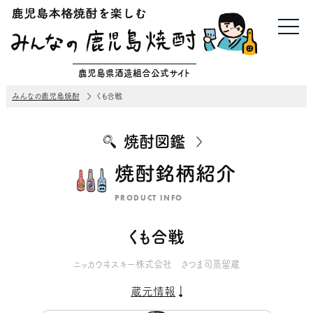
鹿児島県酒造組合公式サイト
みんなの鹿児島焼酎
くも合戦
焼酎図鑑
焼酎銘柄紹介
PRODUCT INFO
くも合戦
ニッカウヰスキー株式会社 さつま司蒸留蔵
蔵元情報