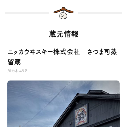
蔵元情報
ニッカウヰスキー株式会社 さつま司蒸
留蔵
加治木エリア