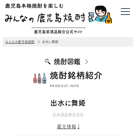
鹿児島県酒造組合公式サイト
みんなの鹿児島焼酎
出水に舞姫
焼酎図鑑
焼酎銘柄紹介
PRODUCT INFO
出水に舞姫
出水酒造株式会社
蔵元情報