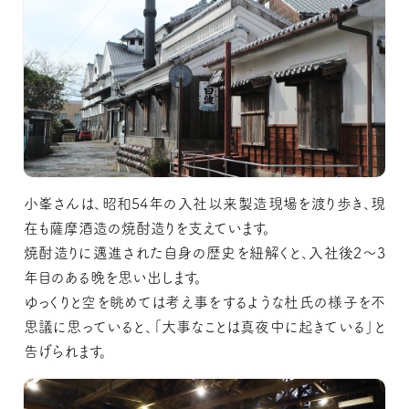
小峯さんは、昭和54年の入社以来製造現場を渡り歩き、現
在も薩摩酒造の焼酎造りを支えています。
焼酎造りに邁進された自身の歴史を紐解くと、入社後2〜3
年目のある晩を思い出します。
ゆっくりと空を眺めては考え事をするような杜氏の様子を不
思議に思っていると、「大事なことは真夜中に起きている」と
告げられます。