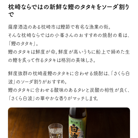
枕崎ならではの新鮮な鰹のタタキをソーダ割り
で
薩摩酒造のある枕崎市は鰹節で有名な漁業の街。
そんな枕崎ならではの小峯さんのおすすめの焼酎の肴は、
「鰹のタタキ」。
鰹のタタキは鮮度が命。鮮度が高いうちに船上で締めた生
の鰹を炙って作るタタキは格別の美味しさ。
鮮度抜群の枕崎産鰹のタタキに合わせる焼酎は、「さくら白
波」のソーダ割りがおすすめ。
鰹のタタキに合わせる酸味のあるタレと炭酸の相性が良く、
「さくら白波」の華やかな香りがマッチします。