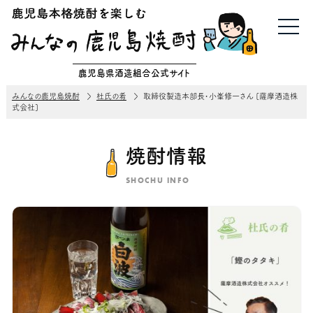
鹿児島県酒造組合公式サイト
みんなの鹿児島焼酎
杜氏の肴
取締役製造本部長・小峯修一さん [薩摩酒造株
式会社]
焼酎情報
SHOCHU INFO