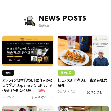
NEWS POSTS
最新記事
資料
杜氏の肴
オンライン教材「WSET教育者の視
杜氏・大迫重孝さん 東酒造株式
点で学ぶ、Japanese Craft Spirit
会社
(焼酎)を選ぶべき理由」
NEW
2026.6.30
記事を読む
2026.7
記事を読む