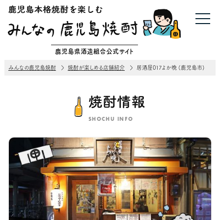
鹿児島県酒造組合公式サイト
みんなの鹿児島焼酎
焼酎が楽しめる店舗紹介
居酒屋017よか晩 (鹿児島市)
焼酎情報
SHOCHU INFO