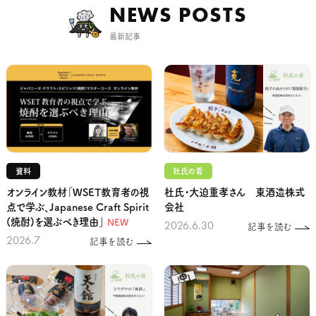
NEWS POSTS
最新記事
資料
杜氏の肴
オンライン教材「WSET教育者の視
杜氏・大迫重孝さん 東酒造株式
点で学ぶ、Japanese Craft Spirit
会社
(焼酎)を選ぶべき理由」
NEW
2026.6.30
記事を読む
2026.7
記事を読む